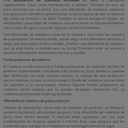
Una
alfombrilla de maletero universal
es ideal si transporta
regularmente cosas como herramientas o plantas. También es muy útil
para personas con un perro. Con una alfombrilla de maletero universal,
transporta sus animales o pertenencias sin preocuparse de que la tapicería
del coche se ensucie o se dañe. También le ahorra tiempo al limpiar, las
alfombrillas universales de maletero que ofrecemos se limpian fácilmente
con un poco de agua o un paño. Algunas incluso son lavables.
Una alfombrilla de maletero universal se adapta a casi todos los modelos
de automóviles. En nuestra tienda, puede elegir entre diferentes tamaños, o
elegir una que pueda cortar a medida. ¿Prefiere una alfombrilla de maletero
que ya esté hecha a medida para su coche? Entonces eche un vistazo a
nuestras alfombrillas de maletero hechas a medida.
Funda protectora de maletero
En nuestro surtido encontrará fundas protectoras de maletero hechas de
poliéster impermeable y resistente a los arañazos. Estas fundas se pueden
fijar fácilmente con unas cuantas correas. La ventaja de esta protección
para el maletero es que no solo protege el fondo del maletero, sino también
los laterales y su parachoques trasero. Algunas fundas protectoras de
maletero tienen solapas que se pueden desplegar fácilmente. Así, su
maletero permanecerá limpio garantizado.
Alfombrilla de maletero de goma universal
Además de alfombrillas universales de maletero de poliéster, en Winparts
también encontrará alfombrillas de goma. Una alfombrilla de maletero de
goma tiene varias ventajas. A menudo están equipadas con una capa
antideslizante en la parte superior e inferior. Esta capa asegura que los
materiales que coloque en el maletero se mantengan bien en su lugar.