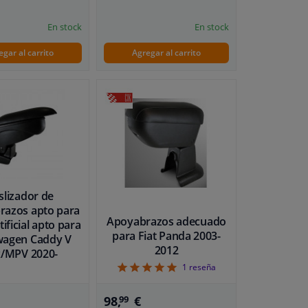
En stock
En stock
egar al carrito
Agregar al carrito
slizador de
razos apto para
Apoyabrazos adecuado
tificial apto para
para Fiat Panda 2003-
wagen Caddy V
2012
/MPV 2020-
5
1
reseña
98,
€
99