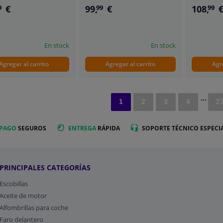
€
99,
€
108,
9
99
99
En stock
En stock
Agregar al carrito
Agregar al carrito
Agr
...
1
2
3
4
2
 PAGO
SEGUROS
ENTREGA
RÁPIDA
SOPORTE TÉCNICO ESPECI
PRINCIPALES CATEGORÍAS
Escobillas
Aceite de motor
Alfombrillas para coche
Faro delantero