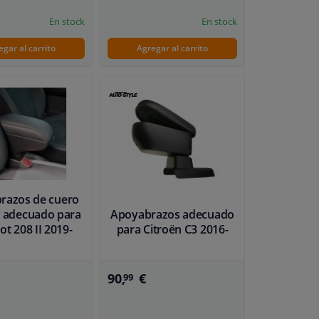
En stock
En stock
egar al carrito
Agregar al carrito
razos de cuero
al adecuado para
Apoyabrazos adecuado
t 208 II 2019-
para Citroën C3 2016-
90,
€
99