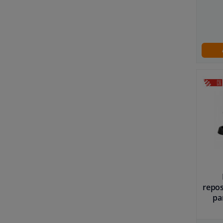
repo
pa