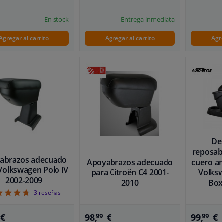
En stock
Entrega inmediata
Agregar al carrito
Agregar al carrito
Agr
De
reposab
abrazos adecuado
Apoyabrazos adecuado
cuero ar
Volkswagen Polo IV
para Citroën C4 2001-
Volks
2002-2009
2010
Box
4.67
3
reseñas
€
98,
€
99,
€
99
99