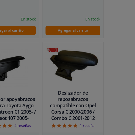
En stock
En stock
egar al carrito
Agregar al carrito
Deslizador de
dor apoyabrazos
reposabrazos
ara Toyota Aygo
compatible con Opel
Citroen C1 2005- /
Corsa C 2000-2006 /
eot 107 2005-
Combo C 2001-2012
5
5
2
reseñas
1
reseña