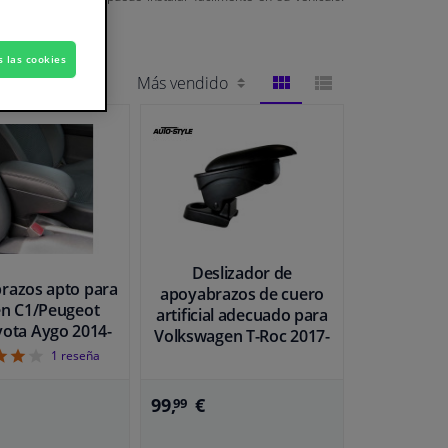
s las cookies
VISTA
VISTA
DE
DE
BLOQUES
LISTA
Deslizador de
razos apto para
apoyabrazos de cuero
ën C1/Peugeot
artificial adecuado para
yota Aygo 2014-
Volkswagen T-Roc 2017-
4
1
reseña
99,
€
99