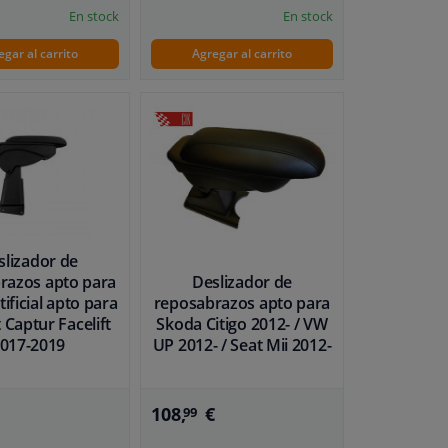
En stock
En stock
egar al carrito
Agregar al carrito
slizador de
razos apto para
Deslizador de
tificial apto para
reposabrazos apto para
 Captur Facelift
Skoda Citigo 2012- / VW
017-2019
UP 2012- / Seat Mii 2012-
108,
€
99