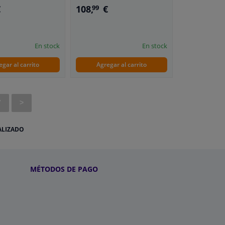
€
108,
€
99
En stock
En stock
egar al carrito
Agregar al carrito
7
>
ALIZADO
MÉTODOS DE PAGO