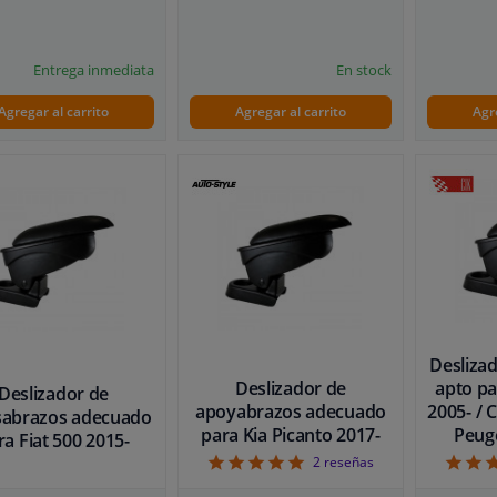
Entrega inmediata
En stock
Agregar al carrito
Agregar al carrito
Agr
Desliza
Deslizador de
apto p
Deslizador de
apoyabrazos adecuado
2005- / 
sabrazos adecuado
para Kia Picanto 2017-
Peug
ra Fiat 500 2015-
5
2
reseñas