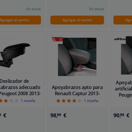
En stock
En stock
Agregar al carrito
Agregar al carrito
Agr
Deslizador de
Apoyab
sabrazos adecuado
Apoyabrazos apto para
artifici
Peugeot 2008 2013-
Renault Captur 2013-
Peugeo
3
4
1
reseña
1
reseña
90,
€
€
98,
€
99
9
99