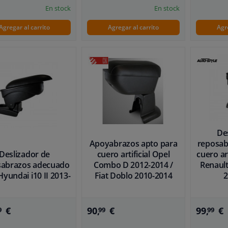
En stock
En stock
Agregar al carrito
Agregar al carrito
Agr
De
Apoyabrazos apto para
reposab
Deslizador de
cuero artificial Opel
cuero ar
sabrazos adecuado
Combo D 2012-2014 /
Renault
Hyundai i10 II 2013-
Fiat Doblo 2010-2014
2
€
90,
€
99,
€
9
99
99