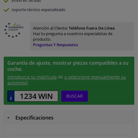
Envío en 34 días
soporte técnico especializado
Atención al Cliente:
Teléfono Fuera De Línea
Haz tu pregunta a nuestros especialistas de
producto.
Preguntas Y Respuestas
Garantía de ajuste, mostrar piezas compatibles a su
coche.
Introduzca su matrícula
de
o seleccione manualmente su
automóvil
.
BUSCAR
Especificaciones