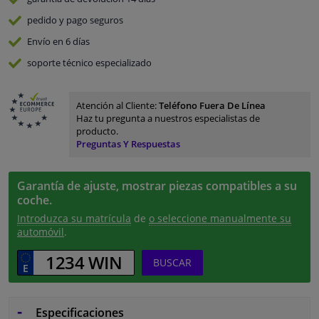
pedido y pago
seguros
Envío en 6 días
soporte técnico especializado
Atención al Cliente:
Teléfono Fuera De Línea
Haz tu pregunta a nuestros especialistas de
producto.
Preguntas Y Respuestas
Garantía de ajuste, mostrar piezas compatibles a su
coche.
Introduzca su matrícula
de
o seleccione manualmente su
automóvil
.
BUSCAR
Especificaciones