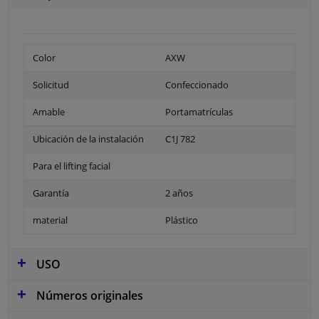
Color
AXW
Solicitud
Confeccionado
Amable
Portamatrículas
Ubicación de la instalación
C1J 782
Para el lifting facial
Garantía
2 años
material
Plástico
USO
Números originales