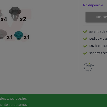
No disponible
NO DI
garantía de 
pedido y pa
Envío en 16 
soporte técn
les a su coche.
ente su automóvil
.