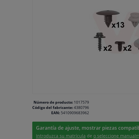
Número de producto:
1017579
Código del fabricante:
4380796
EAN:
5410909683962
Garantía de ajuste, mostrar piezas compatib
Introduzca su matrícula
de
o seleccione manualm