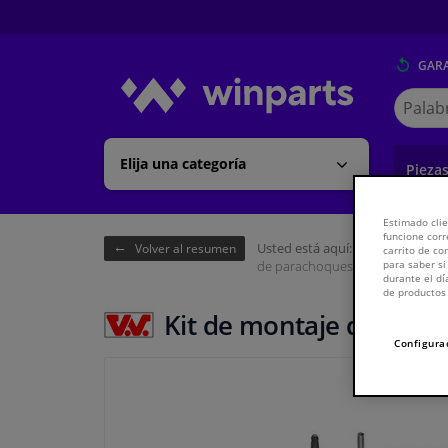
GARA
Buscar
en
Winpart
Elija una categoría
Pieza
Estimado clie
funcione corr
Usted está aquí:
Página de inici
Volver al resumen
carrito de c
de parachoques delantero
para saber si
durante el dí
de productos 
Kit de montaje de para
Configura