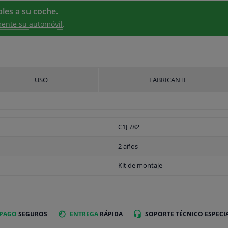
les a su coche.
ente su automóvil
.
USO
FABRICANTE
C1J 782
2 años
Kit de montaje
 PAGO
SEGUROS
ENTREGA
RÁPIDA
SOPORTE TÉCNICO ESPECI