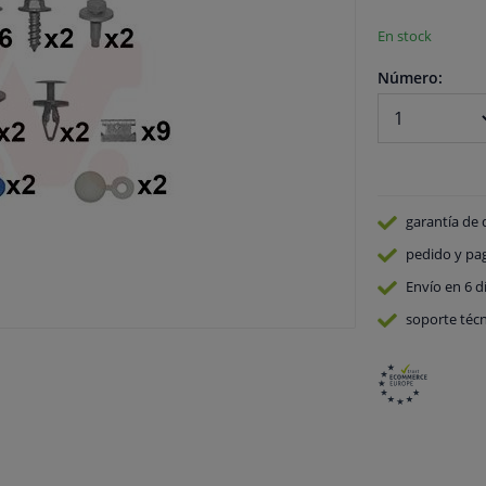
En stock
Número:
garantía de 
pedido y pa
Envío en 6 d
soporte técn