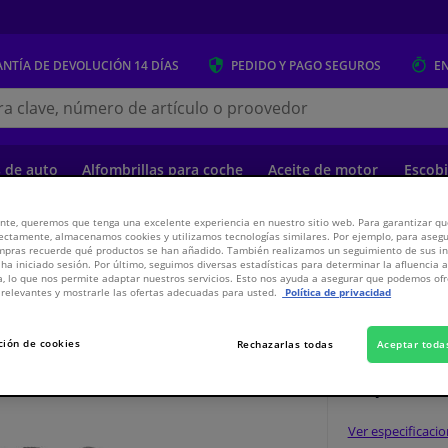
NTÍA DE DEVOLUCIÓN
14 DÍAS
PEDIDO Y PAGO
SEGUROS
E
s.es
s de auto
Alfombrillas para coche
Aceite de motor
Escobi
nte, queremos que tenga una excelente experiencia en nuestro sitio web. Para garantizar que
ectamente, almacenamos cookies y utilizamos tecnologías similares. Por ejemplo, para aseg
o
Paneles de la carrocería y montaje
Carrocería y Accesorios
Component
ompras recuerde qué productos se han añadido. También realizamos un seguimiento de sus i
 ha iniciado sesión. Por último, seguimos diversas estadísticas para determinar la afluencia 
a, lo que nos permite adaptar nuestros servicios. Esto nos ayuda a asegurar que podemos o
relevantes y mostrarle las ofertas adecuadas para usted.
Política de privacidad
choques delantero
ción de cookies
Rechazarlas todas
Aceptar toda
18,
€
42
Inc
Ver especificaci