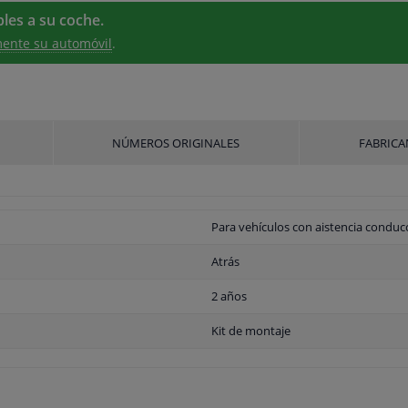
les a su coche.
ente su automóvil
.
NÚMEROS ORIGINALES
FABRICA
Para vehículos con aistencia conduc
Atrás
2 años
Kit de montaje