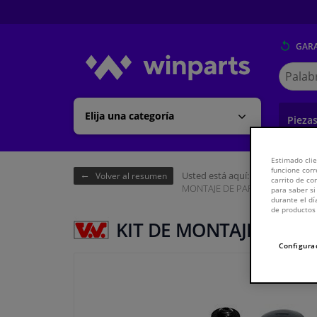
GARA
Buscar
en
Winpart
Elija una categoría
Pieza
Estimado clie
funcione corr
Usted está aquí:
Página de inici
Volver al resumen
carrito de c
MONTAJE DE PARACHOQUES TR
para saber si
durante el dí
de productos 
KIT DE MONTAJE DE P
Configura