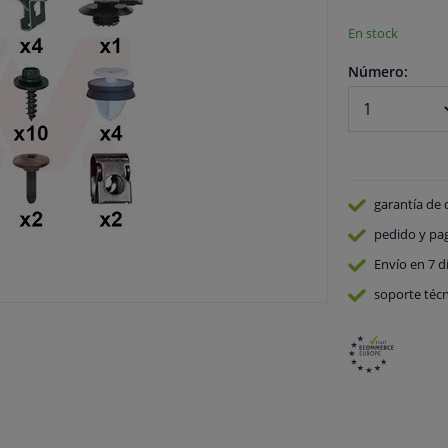
En stock
Número:
garantía de 
pedido y pa
Envío en 7 d
soporte técn