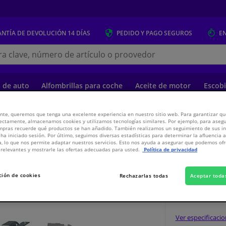
NTÍA DE DEVOLUCIÓN
14 DÍAS
PEDIDO Y PAGO
SEGUROS
E
s.es
s de auto
Alfombrillas para coche
Aceite de motor
Escobi
nte, queremos que tenga una excelente experiencia en nuestro sitio web. Para garantizar que
ectamente, almacenamos cookies y utilizamos tecnologías similares. Por ejemplo, para aseg
o
Paneles de la carrocería y montaje
Carrocería y accesorios
Component
ompras recuerde qué productos se han añadido. También realizamos un seguimiento de sus i
ASERO
 ha iniciado sesión. Por último, seguimos diversas estadísticas para determinar la afluencia 
a, lo que nos permite adaptar nuestros servicios. Esto nos ayuda a asegurar que podemos o
relevantes y mostrarle las ofertas adecuadas para usted.
Política de privacidad
ARACHOQUES TRASERO
ción de cookies
Rechazarlas todas
Aceptar toda
31,
€
31
Inc
Ver especificaci