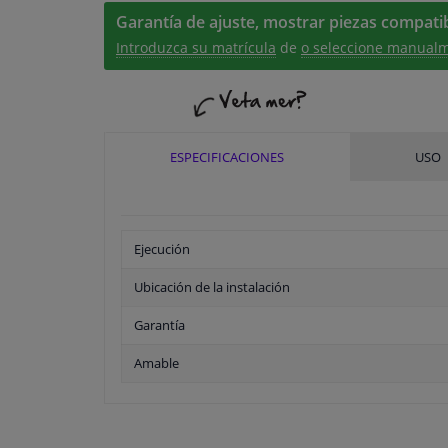
Garantía de ajuste, mostrar piezas compatib
Introduzca su matrícula
de
o seleccione manualm
ESPECIFICACIONES
USO
Ejecución
Ubicación de la instalación
Garantía
Amable