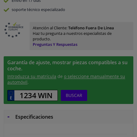
Envío en 17 días
soporte técnico especializado
Atención al Cliente:
Teléfono Fuera De Línea
Haz tu pregunta a nuestros especialistas de
producto.
Preguntas Y Respuestas
Garantía de ajuste, mostrar piezas compatibles a su
coche.
Introduzca su matrícula
de
o seleccione manualmente su
automóvil
.
BUSCAR
Especificaciones