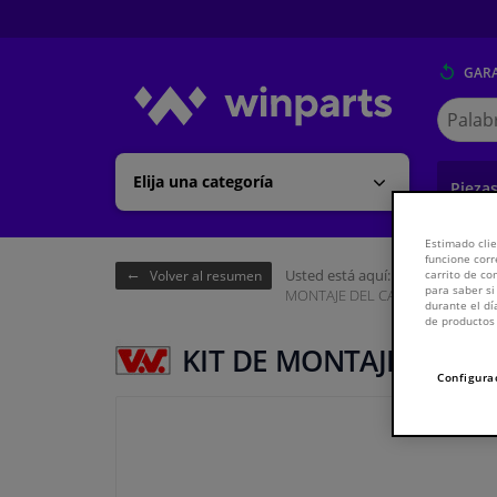
GARA
Buscar
en
Winpart
Elija una categoría
Pieza
Estimado clie
funcione corr
Usted está aquí:
Página de inici
carrito de c
Volver al resumen
para saber si
MONTAJE DEL CAPÓ
durante el dí
de productos 
KIT DE MONTAJE DEL C
Configura