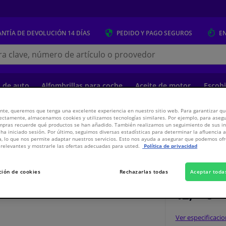
NTÍA DE DEVOLUCIÓN
14 DÍAS
PEDIDO Y PAGO
SEGUROS
E
s.es
s de auto
Alfombrillas para coche
Aceite de motor
Escobi
nte, queremos que tenga una excelente experiencia en nuestro sitio web. Para garantizar que
ectamente, almacenamos cookies y utilizamos tecnologías similares. Por ejemplo, para aseg
o
Paneles de la carrocería y montaje
Carrocería y Accesorios
Component
ompras recuerde qué productos se han añadido. También realizamos un seguimiento de sus i
 ha iniciado sesión. Por último, seguimos diversas estadísticas para determinar la afluencia 
a, lo que nos permite adaptar nuestros servicios. Esto nos ayuda a asegurar que podemos o
relevantes y mostrarle las ofertas adecuadas para usted.
Política de privacidad
APÓ
ción de cookies
Rechazarlas todas
Aceptar toda
12,
€
25
Inc
Ver especificaci