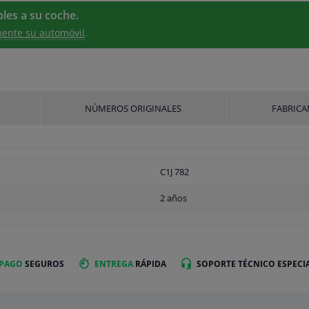
les a su coche.
ente su automóvil
.
NÚMEROS ORIGINALES
FABRICA
C1J 782
2 años
 PAGO
SEGUROS
ENTREGA
RÁPIDA
SOPORTE TÉCNICO ESPECI