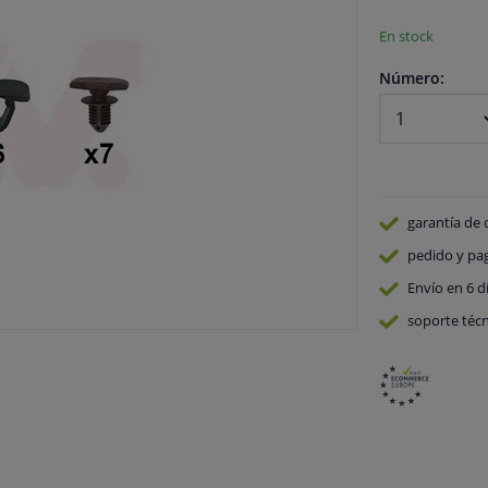
En stock
Número:
garantía de 
pedido y pa
Envío en 6 d
soporte técn