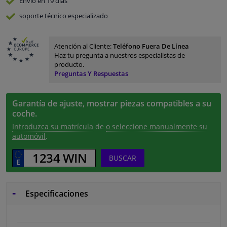
Envío en 19 días
soporte técnico especializado
Atención al Cliente:
Teléfono Fuera De Línea
Haz tu pregunta a nuestros especialistas de
producto.
Preguntas Y Respuestas
Garantía de ajuste, mostrar piezas compatibles a su
coche.
Introduzca su matrícula
de
o seleccione manualmente su
automóvil
.
BUSCAR
Especificaciones