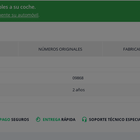
les a su coche.
ente su automóvil
.
NÚMEROS ORIGINALES
FABRICA
09868
2 años
 PAGO
SEGUROS
ENTREGA
RÁPIDA
SOPORTE TÉCNICO ESPECI