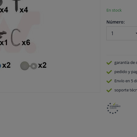
En stock
Número:
garantía de 
pedido y pa
Envío en 5 d
soporte técn