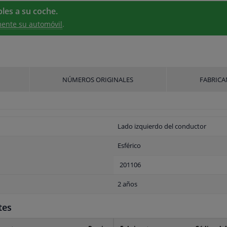
les a su coche.
ente su automóvil
.
NÚMEROS ORIGINALES
FABRICA
Lado izquierdo del conductor
Esférico
201106
2 años
tes