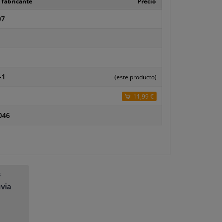
 fabricante
Precio
07
-1
(este producto)
11,99 €
046
s
uvia