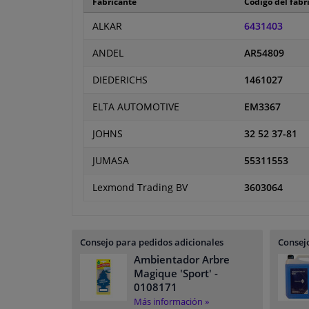
Fabricante
Código del fabr
ALKAR
6431403
ANDEL
AR54809
DIEDERICHS
1461027
ELTA AUTOMOTIVE
EM3367
JOHNS
32 52 37-81
JUMASA
55311553
Lexmond Trading BV
3603064
Consejo para pedidos adicionales
Consejo
Ambientador Arbre
Magique 'Sport'
-
0108171
Más información »