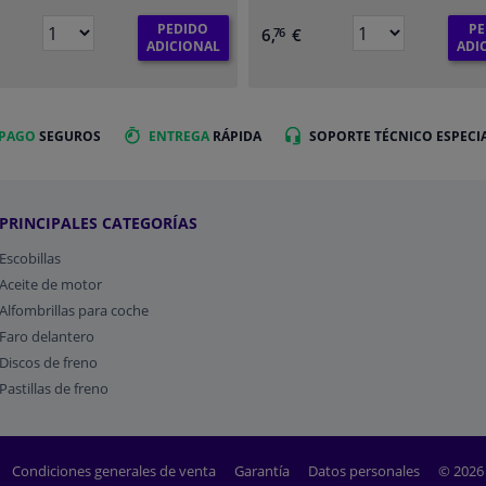
PEDIDO
PE
6,
€
76
ADICIONAL
ADI
 PAGO
SEGUROS
ENTREGA
RÁPIDA
SOPORTE TÉCNICO ESPECI
PRINCIPALES CATEGORÍAS
Escobillas
Aceite de motor
Alfombrillas para coche
Faro delantero
Discos de freno
Pastillas de freno
Condiciones generales de venta
Garantía
Datos personales
© 2026