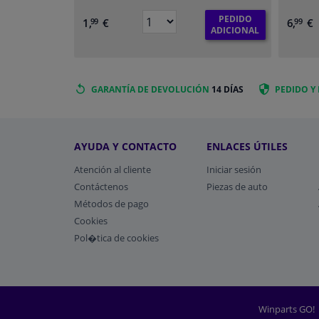
PEDIDO
1,
€
6,
€
99
99
ADICIONAL
GARANTÍA DE DEVOLUCIÓN
14 DÍAS
PEDIDO Y
AYUDA Y CONTACTO
ENLACES ÚTILES
Atención al cliente
Iniciar sesión
Contáctenos
Piezas de auto
Métodos de pago
​Cookies
Pol�tica de cookies
Winparts GO!