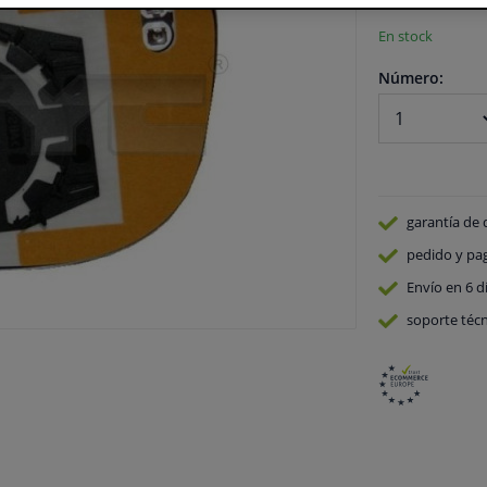
En stock
Número:
garantía de 
pedido y pa
Envío en 6 d
soporte técn