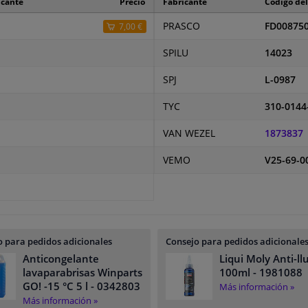
icante
Precio
Fabricante
Código del
PRASCO
FD00875
7,00 €
SPILU
14023
SPJ
L-0987
TYC
310-0144
VAN WEZEL
1873837
VEMO
V25-69-0
 para pedidos adicionales
Consejo para pedidos adicionale
Anticongelante
Liqui Moly Anti-ll
lavaparabrisas Winparts
100ml
- 1981088
GO! -15 °C 5 l
- 0342803
Más información »
Más información »