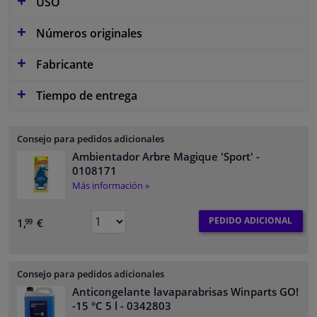
USO
Números originales
Fabricante
Tiempo de entrega
Consejo para pedidos adicionales
Ambientador Arbre Magique 'Sport'
-
0108171
Más información »
PEDIDO ADICIONAL
1,
€
99
Consejo para pedidos adicionales
Anticongelante lavaparabrisas Winparts GO!
-15 °C 5 l
- 0342803