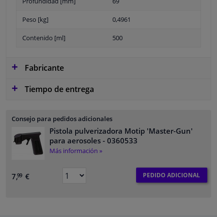
Profundidad [mm]
69
Peso [kg]
0,4961
Contenido [ml]
500
Fabricante
Tiempo de entrega
Consejo para pedidos adicionales
Pistola pulverizadora Motip 'Master-Gun'
para aerosoles
- 0360533
Más información »
PEDIDO ADICIONAL
7,
€
99