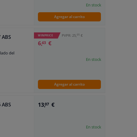
En stock
Agregar al carrito
05
PVPR: 25,
€
WINPRICE
7 ABS
6,
€
43
(lado del
En stock
Agregar al carrito
13,
€
6 ABS
07
En stock