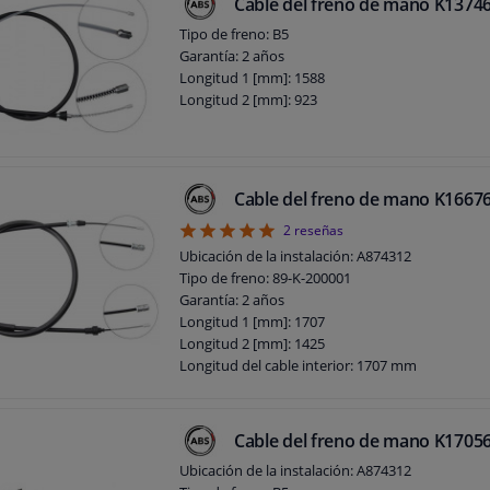
Cable del freno de mano K1374
Tipo de freno: B5
Garantía: 2 años
Longitud 1 [mm]: 1588
Longitud 2 [mm]: 923
Cable del freno de mano K1667
5
2
reseñas
Ubicación de la instalación: A874312
Tipo de freno: 89-K-200001
Garantía: 2 años
Longitud 1 [mm]: 1707
Longitud 2 [mm]: 1425
Longitud del cable interior: 1707 mm
Longitud del cable exterior: 1425 mm
Cable del freno de mano K1705
Ubicación de la instalación: A874312