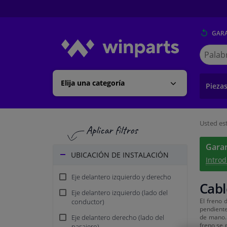
GARA
Buscar
en
Winpart
Elija una categoría
Pieza
Usted est
Garan
UBICACIÓN DE INSTALACIÓN
Introd
Eje delantero izquierdo y derecho
Cabl
Eje delantero izquierdo (lado del
El freno 
conductor)
pendiente
Eje delantero derecho (lado del
de mano. 
freno se 
pasajero)