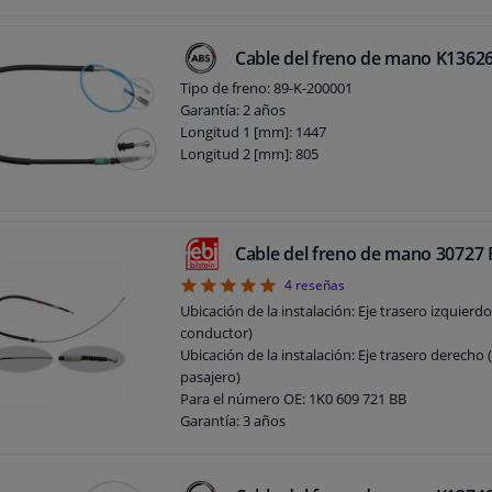
Cable del freno de mano K1362
Tipo de freno: 89-K-200001
Garantía: 2 años
Longitud 1 [mm]: 1447
Longitud 2 [mm]: 805
Cable del freno de mano 30727 
5
4
reseñas
Ubicación de la instalación: Eje trasero izquierdo
conductor)
Ubicación de la instalación: Eje trasero derecho 
pasajero)
Para el número OE: 1K0 609 721 BB
Garantía: 3 años
Longitud [mm]: 1442