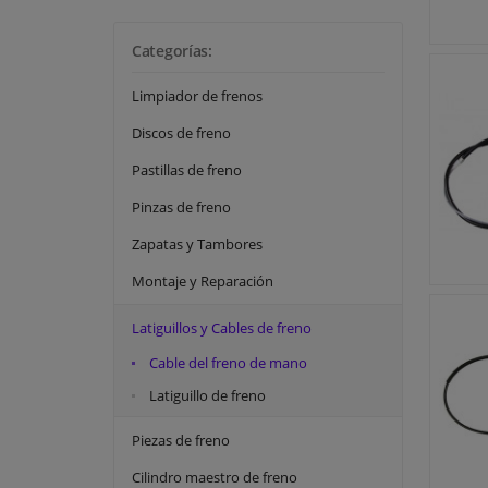
Kavo parts
Linex
Categorías:
Maxgear
Limpiador de frenos
Seim
Discos de freno
Swag
Pastillas de freno
Topran
Pinzas de freno
TRW
Zapatas y Tambores
Montaje y Reparación
Latiguillos y Cables de freno
Cable del freno de mano
Latiguillo de freno
Piezas de freno
Cilindro maestro de freno