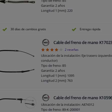
Tipo de freno: B5
Garantía: 2 años
Longitud 1 [mm]: 220
30 días de cambios gratis
Entrega rápida
Cable del freno de mano K1702
4
2
reseñas
Ubicación de la instalación: Eje trasero izquierdo
conductor)
Tipo de freno: B5
Garantía: 2 años
Longitud 1 [mm]: 1095
Longitud 2 [mm]: 763
Longitud del cable interior: 1095 mm
Longitud del cable exterior: 763 mm
Cable del freno de mano K1059
Ubicación de la instalación: A874312
Tipo de freno: 89-K-200001