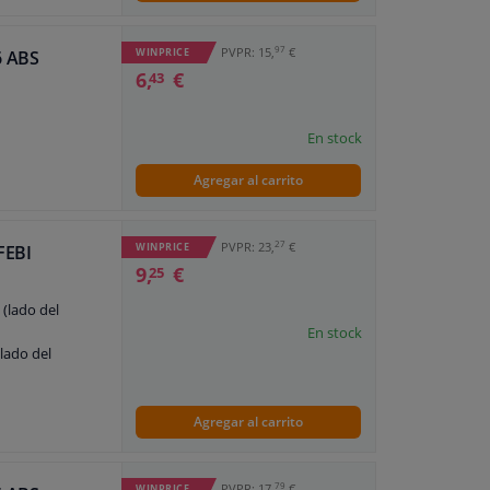
97
PVPR: 15,
€
WINPRICE
6 ABS
6,
€
43
En stock
Agregar al carrito
27
PVPR: 23,
€
WINPRICE
FEBI
9,
€
25
 (lado del
En stock
(lado del
Agregar al carrito
79
PVPR: 17,
€
WINPRICE