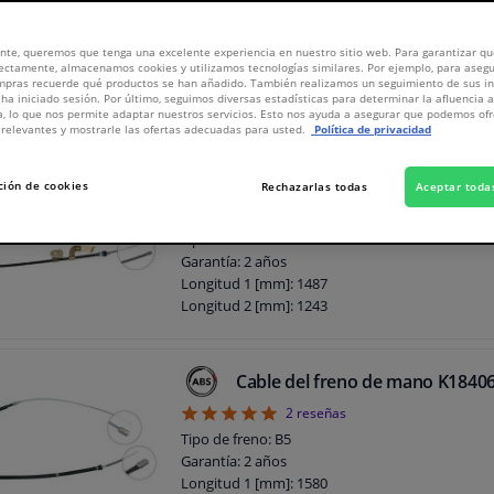
Entonces es probable que el
cable del freno de mano
necesite ser reemplazad
trícula o modelo de coche.
nte, queremos que tenga una excelente experiencia en nuestro sitio web. Para garantizar que
9533
productos
ectamente, almacenamos cookies y utilizamos tecnologías similares. Por ejemplo, para aseg
ompras recuerde qué productos se han añadido. También realizamos un seguimiento de sus i
 ha iniciado sesión. Por último, seguimos diversas estadísticas para determinar la afluencia 
a, lo que nos permite adaptar nuestros servicios. Esto nos ayuda a asegurar que podemos o
relevantes y mostrarle las ofertas adecuadas para usted.
Política de privacidad
Cable del freno de mano K1990
ción de cookies
Rechazarlas todas
Aceptar toda
Ubicación de la instalación: Eje trasero izquierdo
conductor)
Tipo de freno: B5
Garantía: 2 años
Longitud 1 [mm]: 1487
Longitud 2 [mm]: 1243
Longitud del cable interior: 1487 mm
Longitud del cable exterior: 1243 mm
Cable del freno de mano K1840
5
2
reseñas
Tipo de freno: B5
Garantía: 2 años
Longitud 1 [mm]: 1580