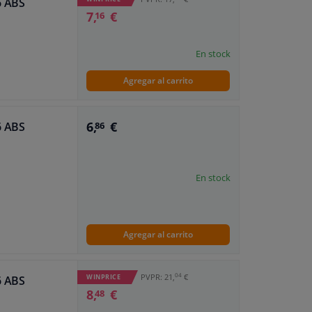
6 ABS
7,
€
16
En stock
Agregar al carrito
6,
€
6 ABS
86
En stock
Agregar al carrito
04
PVPR: 21,
€
WINPRICE
6 ABS
8,
€
48