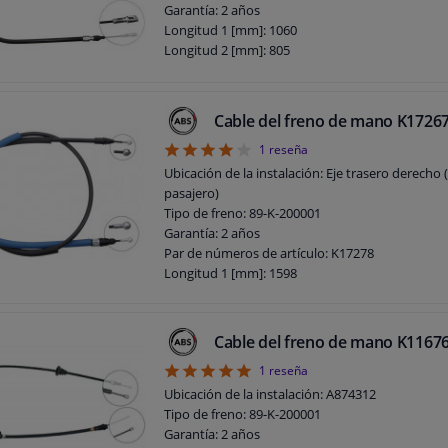
Garantía: 2 años
Longitud 1 [mm]: 1060
Longitud 2 [mm]: 805
Cable del freno de mano K1726
4
1
reseña
Ubicación de la instalación: Eje trasero derecho 
pasajero)
Tipo de freno: 89-K-200001
Garantía: 2 años
Par de números de artículo: K17278
Longitud 1 [mm]: 1598
Longitud 2 [mm]: 1465
Longitud del cable interior: 1598 mm
Longitud del cable exterior: 1465 mm
Cable del freno de mano K1167
5
1
reseña
Ubicación de la instalación: A874312
Tipo de freno: 89-K-200001
Garantía: 2 años