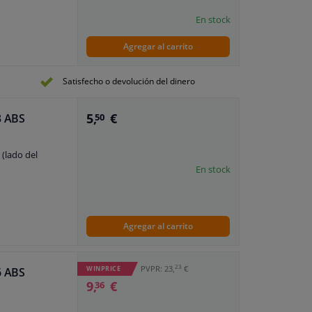
En stock
Agregar al carrito
Satisfecho o devolución del dinero
5,
€
3 ABS
50
 (lado del
En stock
Agregar al carrito
23
PVPR: 23,
€
WINPRICE
6 ABS
9,
€
36