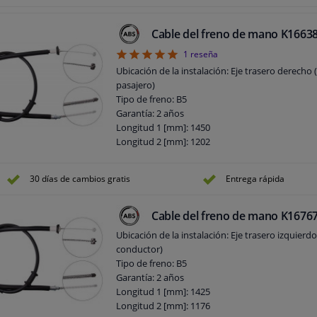
Cable del freno de mano K1663
5
1
reseña
Ubicación de la instalación: Eje trasero derecho 
pasajero)
Tipo de freno: B5
Garantía: 2 años
Longitud 1 [mm]: 1450
Longitud 2 [mm]: 1202
Longitud del cable interior: 1450 mm
Longitud del cable exterior: 1202 mm
30 días de cambios gratis
Entrega rápida
Cable del freno de mano K1676
Ubicación de la instalación: Eje trasero izquierdo
conductor)
Tipo de freno: B5
Garantía: 2 años
Longitud 1 [mm]: 1425
Longitud 2 [mm]: 1176