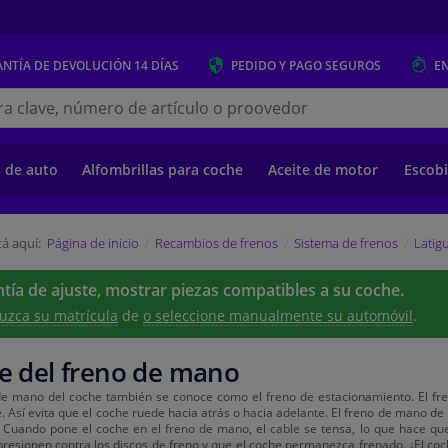
NTÍA DE DEVOLUCIÓN
14 DÍAS
PEDIDO Y PAGO
SEGUROS
E
s.es
s de auto
Alfombrillas para coche
Aceite de motor
Escobi
á aquí:
Página de inicio
Recambios de frenos
Sistema de frenos
Latigu
tía de ajuste, mostrar piezas compatibles a su coche.
uzca su matrícula
de
o seleccione manualmente su automóvil
.
e del freno de mano
de mano del coche también se conoce como el freno de estacionamiento. El fr
. Así evita que el coche ruede hacia atrás o hacia adelante. El freno de mano de
Cuando pone el coche en el freno de mano, el cable se tensa, lo que hace que 
presionen contra los discos de freno y que el coche permanezca frenado. ¿El co