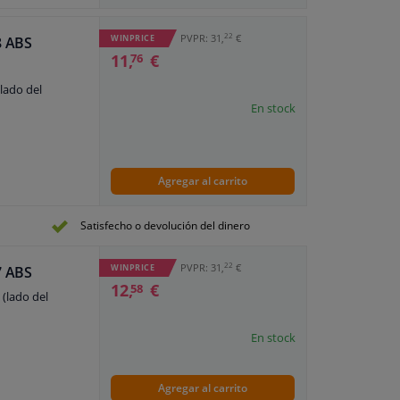
22
PVPR: 31,
€
WINPRICE
8 ABS
11,
€
76
(lado del
En stock
Agregar al carrito
Satisfecho o devolución del dinero
22
PVPR: 31,
€
WINPRICE
7 ABS
12,
€
58
 (lado del
En stock
Agregar al carrito