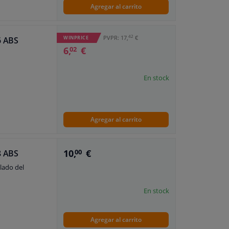
Agregar al carrito
42
PVPR: 17,
€
WINPRICE
6 ABS
6,
€
02
En stock
Agregar al carrito
10,
€
8 ABS
00
(lado del
En stock
Agregar al carrito