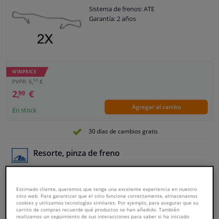
Sistema de frenos: ATE
Garantía: 2 años
WINPRICE
53
PVPR: 6,
€
2,
€
99
Agregar al carrito
En stock
30 días de cambios gratis
Resorte, pinza de freno
Sistema de frenos: ATE
Garantía: 2 años
Estimado cliente, queremos que tenga una excelente experiencia en nuestro
sitio web. Para garantizar que el sitio funcione correctamente, almacenamos
cookies y utilizamos tecnologías similares. Por ejemplo, para asegurar que su
carrito de compras recuerde qué productos se han añadido. También
realizamos un seguimiento de sus interacciones para saber si ha iniciado