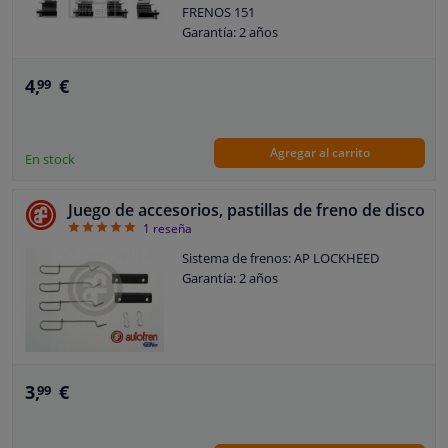
FRENOS 151
Garantía: 2 años
4,
€
99
Agregar al carrito
En stock
Juego de accesorios, pastillas de freno de disco
5
1
reseña
Sistema de frenos: AP LOCKHEED
Garantía: 2 años
3,
€
99