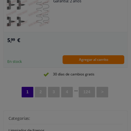
Garantía: 2 años
5,
€
99
Agregar al carrito
En stock
30 días de cambios gratis
...
1
2
3
4
124
>
Categorías:
Limpiador de Frenos