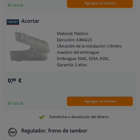
Agregar al carrito
En stock
Acortar
Material: Plástico
Ejecución: A384223
Ubicación de la instalación: Cilindro
maestro del embrague
Embrague: E04C, E05A, E05C,
Garantía: 2 años
0,
€
99
Agregar al carrito
En stock
Satisfecho o devolución del dinero
Regulador, freno de tambor