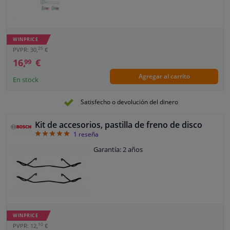
WINPRICE
25
PVPR: 30,
€
16,
€
99
Agregar al carrito
En stock
Satisfecho o devolución del dinero
Kit de accesorios, pastilla de freno de disco
5
1
reseña
Garantía: 2 años
WINPRICE
10
PVPR: 12,
€