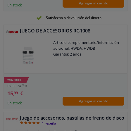
Agregar al carrito
En stock
Satisfecho o devolución del dinero
JUEGO DE ACCESORIOS RG1008
Artículo complementario/información
adicional: HWDA, HWDB
Garantía: 2 años
WINPRICE
26
PVPR: 24,
€
15,
€
99
Agregar al carrito
En stock
Juego de accesorios, pastillas de freno de disco
5
1
reseña