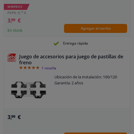
WINPRICE
10
PVPR: 9,
€
3,
€
99
Agregar al carrito
En stock
Entrega rápida
Juego de accesorios para juego de pastillas de
freno
5
1
reseña
Ubicación de la instalación: 100/120
Garantía: 2 años
3,
€
99