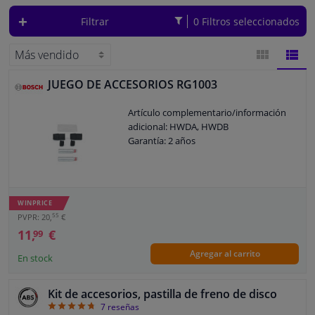
Filtrar
0 Filtros seleccionados
Ventanas y accesorios
Interiores y tapicería
JUEGO DE ACCESORIOS RG1003
VISTA
VIST
Limpieza y proteccón
Artículo complementario/información
DE
DE
adicional: HWDA, HWDB
Garantía: 2 años
Taller y herramientas
BLOQUES
LISTA
Accesorios para autocaravana, motor, bicicleta y barco
WINPRICE
Sensores y Aparatos Electrónicos
55
PVPR: 20,
€
11,
€
99
Agregar al carrito
En stock
Kit de accesorios, pastilla de freno de disco
4.71
7
reseñas