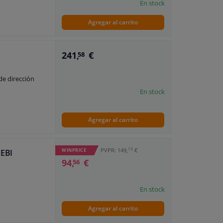
En stock
Agregar al carrito
241,
€
58
de dirección
En stock
Agregar al carrito
13
PVPR: 149,
€
WINPRICE
FEBI
94,
€
56
En stock
Agregar al carrito