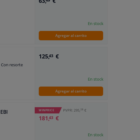
63,
€
49
En stock
Agregar al carrito
125,
€
43
 Con resorte
En stock
Agregar al carrito
28
PVPR: 295,
€
WINPRICE
FEBI
181,
€
43
En stock