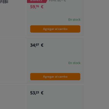
PVPR: 89,
€
WINPRICE
 FEBI
59,
€
76
En stock
Agregar al carrito
34,
€
07
En stock
Agregar al carrito
53,
€
23