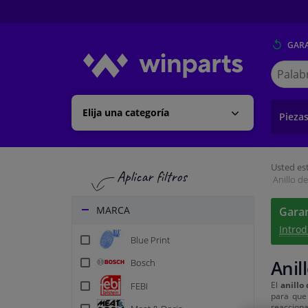
GARA
Buscar
en
Winpart
Elija una categoría
Pieza
Usted est
Anillo de
MARCA
Garan
Introd
Blue Print
Anil
Bosch
El
anillo 
FEBI
para que 
reacciona