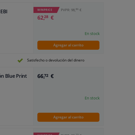
86
PVPR: 98,
€
WINPRICE
FEBI
62,
€
28
En stock
Agregar al carrito
Satisfecho o devolución del dinero
66,
€
ón Blue Print
72
En stock
Agregar al carrito
23