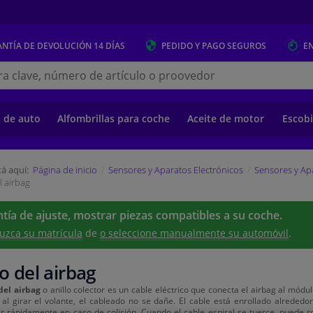
NTÍA DE DEVOLUCIÓN
14 DÍAS
PEDIDO Y PAGO
SEGUROS
E
s.es
s de auto
Alfombrillas para coche
Aceite de motor
Escobi
á aquí:
Página de inicio
Sensores y Aparatos Electrónicos
Sensores y Ap
l airbag
tía de ajuste, mostrar piezas compatibles a su coche.
uzca su matrícula
de
o seleccione manualmente su automóvil
.
lo del airbag
del airbag
o anillo colector es un cable eléctrico que conecta el airbag al módul
al girar el volante, el cableado no se dañe. El cable está enrollado alreded
r rápidamente en caso de colisión. Cuando el cable espiral se tuerce, puede 