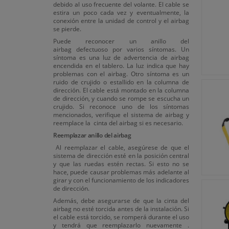
debido al uso frecuente del volante. El cable se
estira un poco cada vez y eventualmente, la
conexión entre la unidad de control y el airbag
se pierde.
Puede reconocer un anillo del
airbag defectuoso por varios síntomas. Un
síntoma es una luz de advertencia de airbag
encendida en el tablero. La luz indica que hay
problemas con el airbag. Otro síntoma es un
ruido de crujido o estallido en la columna de
dirección. El cable está montado en la columna
de dirección, y cuando se rompe se escucha un
crujido. Si reconoce uno de los síntomas
mencionados, verifique el sistema de airbag y
reemplace la cinta del airbag si es necesario.
Reemplazar anillo del airbag
Al reemplazar el cable, asegúrese de que el
sistema de dirección esté en la posición central
y que las ruedas estén rectas. Si esto no se
hace, puede causar problemas más adelante al
girar y con el funcionamiento de los indicadores
de dirección.
Además, debe asegurarse de que la cinta del
airbag no esté torcida antes de la instalación. Si
el cable está torcido, se romperá durante el uso
y tendrá que reemplazarlo nuevamente .