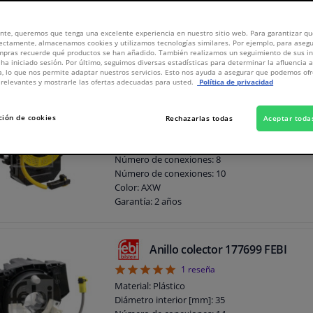
 sistema de seguridad. Ingrese su matrícula o los datos de su automóvil en el sitio
326
productos
nte, queremos que tenga una excelente experiencia en nuestro sitio web. Para garantizar que
ectamente, almacenamos cookies y utilizamos tecnologías similares. Por ejemplo, para aseg
ompras recuerde qué productos se han añadido. También realizamos un seguimiento de sus i
 ha iniciado sesión. Por último, seguimos diversas estadísticas para determinar la afluencia 
a, lo que nos permite adaptar nuestros servicios. Esto nos ayuda a asegurar que podemos o
relevantes y mostrarle las ofertas adecuadas para usted.
Política de privacidad
Anillo colector 178880 FEBI
4
2
reseñas
ción de cookies
Rechazarlas todas
Aceptar toda
Material: Plástico
Número de conexiones: 4
Número de conexiones: 8
Número de conexiones: 10
Color: AXW
Garantía: 2 años
Anillo colector 177699 FEBI
5
1
reseña
Material: Plástico
Diámetro interior [mm]: 35