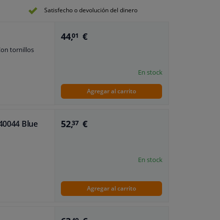
Satisfecho o devolución del dinero
44,
€
01
Con tornillos
En stock
Agregar al carrito
52,
€
140044 Blue
37
En stock
Agregar al carrito