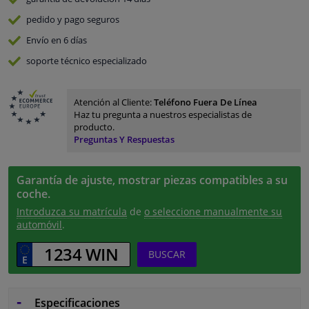
pedido y pago
seguros
Envío en 6 días
soporte técnico especializado
Atención al Cliente:
Teléfono Fuera De Línea
Haz tu pregunta a nuestros especialistas de
producto.
Preguntas Y Respuestas
Garantía de ajuste, mostrar piezas compatibles a su
coche.
Introduzca su matrícula
de
o seleccione manualmente su
automóvil
.
BUSCAR
Especificaciones