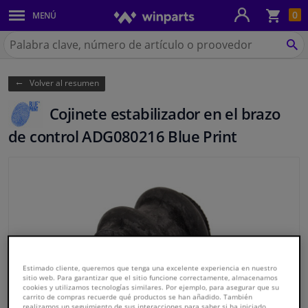
Ces
0
MENÚ
Paneles de la carrocería y montaje
de
la
Buscar
co
en
BU
Sistema de iluminación
Winparts.es
Volver al resumen
Recambios de frenos
Cojinete estabilizador en el brazo
Sistema de escape
de control ADG080216 Blue Print
Suspensión y transmisión
Recambios de refrigeración y calefacción
Piezas de motor y accesorios
Filtros y Líquidos
Estimado cliente, queremos que tenga una excelente experiencia en nuestro
sitio web. Para garantizar que el sitio funcione correctamente, almacenamos
cookies y utilizamos tecnologías similares. Por ejemplo, para asegurar que su
carrito de compras recuerde qué productos se han añadido. También
Equipaje y transporte
realizamos un seguimiento de sus interacciones para saber si ha iniciado