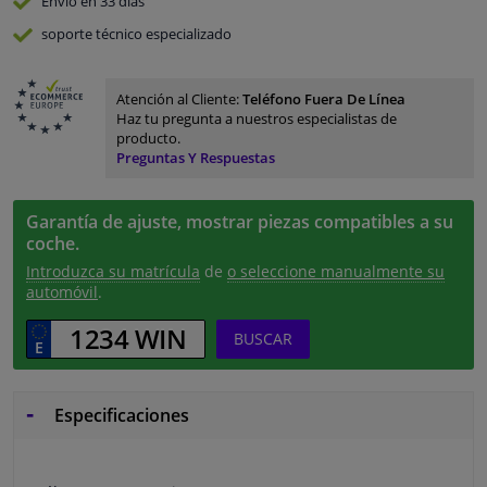
Envío en 33 días
soporte técnico especializado
Atención al Cliente:
Teléfono Fuera De Línea
Haz tu pregunta a nuestros especialistas de
producto.
Preguntas Y Respuestas
Garantía de ajuste, mostrar piezas compatibles a su
coche.
Introduzca su matrícula
de
o seleccione manualmente su
automóvil
.
BUSCAR
Especificaciones