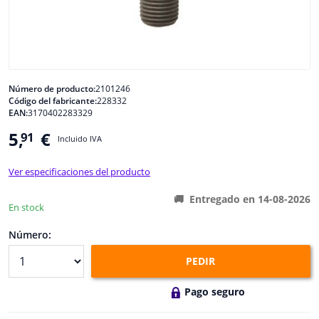
Ventanas y accesorios
Interiores y tapicería
Número de producto:
2101246
Código del fabricante:
228332
Limpieza y proteccón
EAN:
3170402283329
5,
€
91
Incluido IVA
Taller y herramientas
Ver especificaciones del producto
Accesorios para autocaravana, motor, bicicleta y barco
Entregado en 14-08-2026
En stock
Sensores y Aparatos Electrónicos
Número:
PEDIR
Pago seguro