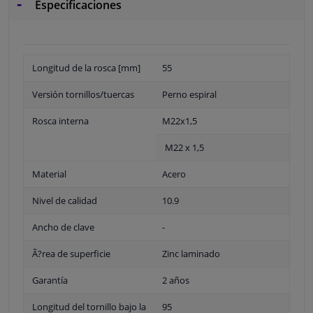
Especificaciones
Longitud de la rosca [mm]
55
Versión tornillos/tuercas
Perno espiral
Rosca interna
M22x1,5
M22 x 1,5
Material
Acero
Nivel de calidad
10.9
Ancho de clave
-
Ã?rea de superficie
Zinc laminado
Garantía
2 años
Longitud del tornillo bajo la
95