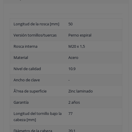
Longitud de la rosca [mm]
50
Versión tornillos/tuercas
Perno espiral
Rosca interna
M20 x 1,5
Material
Acero
Nivel de calidad
10.9
Ancho de clave
-
Ã?rea de superficie
Zinc laminado
Garantía
2 años
Longitud del tornillo bajo la
77
cabeza [mm]
Diámetro de la cabeza
20,1