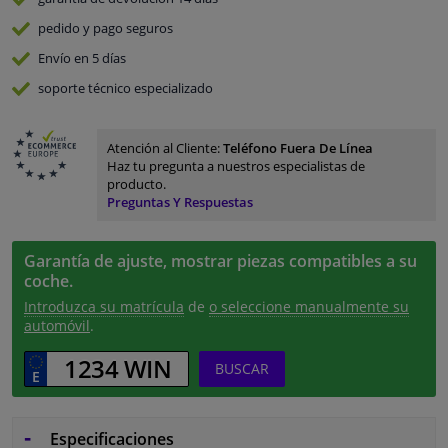
pedido y pago
seguros
Envío en 5 días
soporte técnico especializado
Atención al Cliente:
Teléfono Fuera De Línea
Haz tu pregunta a nuestros especialistas de
producto.
Preguntas Y Respuestas
Garantía de ajuste, mostrar piezas compatibles a su
coche.
Introduzca su matrícula
de
o seleccione manualmente su
automóvil
.
BUSCAR
Especificaciones