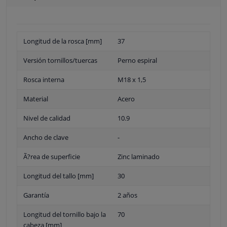
Longitud de la rosca [mm]
37
Versión tornillos/tuercas
Perno espiral
Rosca interna
M18 x 1,5
Material
Acero
Nivel de calidad
10.9
Ancho de clave
-
Ã?rea de superficie
Zinc laminado
Longitud del tallo [mm]
30
Garantía
2 años
Longitud del tornillo bajo la
70
cabeza [mm]