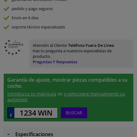
pedido y pago
seguros
Envío en 6 días
soporte técnico especializado
Atención al Cliente:
Teléfono Fuera De Línea
Haz tu pregunta a nuestros especialistas de
producto.
Preguntas Y Respuestas
Garantía de ajuste, mostrar piezas compatibles a su
coche.
Introduzca su matrícula
de
o seleccione manualmente su
automóvil
.
BUSCAR
Especificaciones