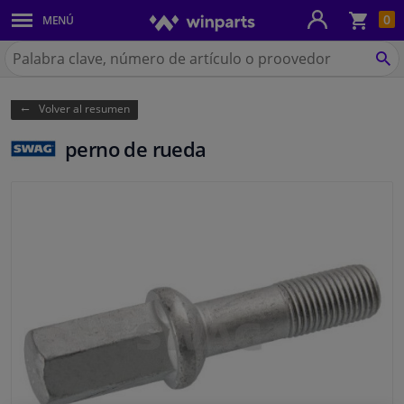
Ces
0
MENÚ
Paneles de la carrocería y montaje
de
la
Buscar
co
en
BU
Sistema de Iluminación
Winparts.es
Volver al resumen
Recambios de frenos
perno de rueda
Sistema de escape
Suspensión y transmisión
Recambios de refrigeración y calefacción
Piezas de motor y accesorios
Filtros y Líquidos
Equipaje y transporte