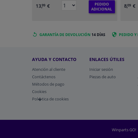
PEDIDO
13,
€
8,
€
99
09
ADICIONAL
GARANTÍA DE DEVOLUCIÓN
14 DÍAS
PEDIDO Y
AYUDA Y CONTACTO
ENLACES ÚTILES
Atención al cliente
Iniciar sesión
Contáctenos
Piezas de auto
Métodos de pago
​Cookies
Pol�tica de cookies
Winparts GO!