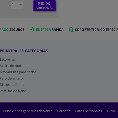
PEDIDO
ADICIONAL
 PAGO
SEGUROS
ENTREGA
RÁPIDA
SOPORTE TÉCNICO ESPECI
PRINCIPALES CATEGORÍAS
Escobillas
Aceite de motor
Alfombrillas para coche
Faro delantero
Discos de freno
Pastillas de freno
Condiciones generales de venta
Garantía
Datos personales
© 2026