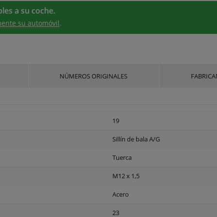
les a su coche.
ente su automóvil
.
NÚMEROS ORIGINALES
FABRICA
19
Sillín de bala A/G
Tuerca
M12 x 1,5
Acero
23