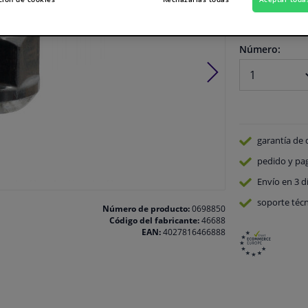
En stock
Número:
garantía de 
pedido y pa
Envío en 3 d
soporte técn
Número de producto:
0698850
Código del fabricante:
46688
EAN:
4027816466888