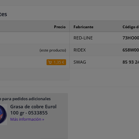
tes
Precio
Fabricante
Código d
RED-LINE
73HO00
RIDEX
658W00
(este producto)
SWAG
85 93 2
1,35 €
 para pedidos adicionales
Grasa de cobre Eurol
100 gr
- 0533855
Más información »