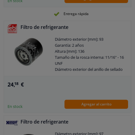
En stock
Entrega rápida
Filtro de refrigerante
Diámetro exterior [mm]: 93
Garantía: 2 años
Altura [mm]: 136
Tamaño de la rosca interna: 11/16" - 16
UNF
Diámetro exterior del anillo de sellado
[mm]: 72
Diámetro interior del anillo de sellado
24,
€
18
[mm]: 62
Agregar al carrito
En stock
Filtro de refrigerante
Diámetro exterior [mm]: 97