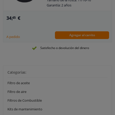
Tamaño de la rosca: 11/16-16
Garantía: 2 años
Altura [mm]: 100
34,
€
45
Agregar al carrito
A pedido
Satisfecho o devolución del dinero
Categorías:
Filtro de aceite
Filtro de aire
Filtros de Combustible
Kits de mantenimiento