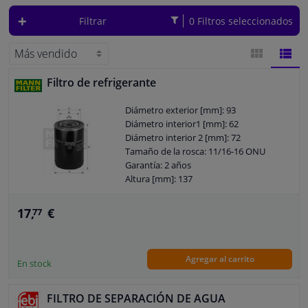
Filtrar
0 Filtros seleccionados
Ventanas y accesorios
Interiores y tapicería
Filtro de refrigerante
VISTA
VIST
Limpieza y proteccón
Diámetro exterior [mm]: 93
DE
DE
Diámetro interior1 [mm]: 62
Diámetro interior 2 [mm]: 72
Taller y herramientas
BLOQUES
LISTA
Tamaño de la rosca: 11/16-16 ONU
Garantía: 2 años
Accesorios para autocaravana, motor, bicicleta y barco
Altura [mm]: 137
Sensores y Aparatos Electrónicos
17,
€
77
Agregar al carrito
En stock
FILTRO DE SEPARACIÓN DE AGUA