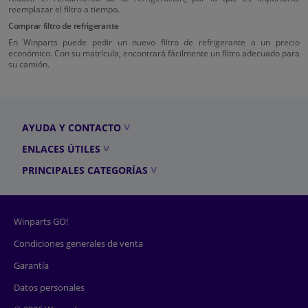
reemplazar el filtro a tiempo.
Comprar filtro de refrigerante
En Winparts puede pedir un nuevo filtro de refrigerante a un precio
económico. Con su matrícula, encontrará fácilmente un filtro adecuado para
su camión.
AYUDA Y CONTACTO
ENLACES ÚTILES
PRINCIPALES CATEGORÍAS
Winparts GO!
Condiciones generales de venta
Garantía
Datos personales