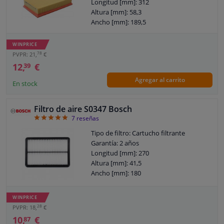
Longitud [mm]: 312
Altura [mm]: 58,3
Ancho [mm]: 189,5
WINPRICE
78
PVPR: 21,
€
12,
€
39
Agregar al carrito
En stock
Filtro de aire S0347 Bosch
4.86
7
reseñas
Tipo de filtro: Cartucho filtrante
Garantía: 2 años
Longitud [mm]: 270
Altura [mm]: 41,5
Ancho [mm]: 180
WINPRICE
28
PVPR: 18,
€
10,
€
87