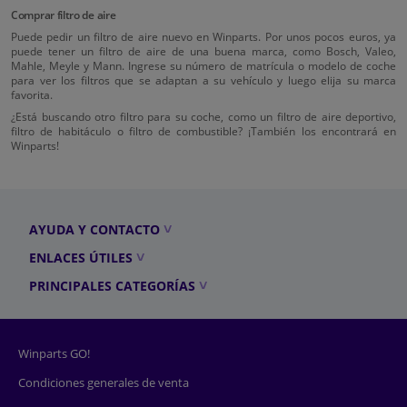
Comprar filtro de aire
Puede pedir un filtro de aire nuevo en Winparts. Por unos pocos euros, ya
puede tener un filtro de aire de una buena marca, como Bosch, Valeo,
Mahle, Meyle y Mann. Ingrese su número de matrícula o modelo de coche
para ver los filtros que se adaptan a su vehículo y luego elija su marca
favorita.
¿Está buscando otro filtro para su coche, como un filtro de aire deportivo,
filtro de habitáculo o filtro de combustible? ¡También los encontrará en
Winparts!
AYUDA Y CONTACTO
ENLACES ÚTILES
PRINCIPALES CATEGORÍAS
Winparts GO!
Condiciones generales de venta