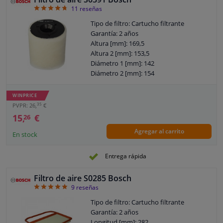
4.73
11
reseñas
Tipo de filtro: Cartucho filtrante
Garantía: 2 años
Altura [mm]: 169,5
Altura 2 [mm]: 153,5
Diámetro 1 [mm]: 142
Diámetro 2 [mm]: 154
WINPRICE
35
PVPR: 26,
€
15,
€
26
Agregar al carrito
En stock
Entrega rápida
Filtro de aire S0285 Bosch
4.89
9
reseñas
Tipo de filtro: Cartucho filtrante
Garantía: 2 años
Longitud [mm]: 282