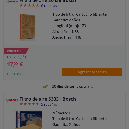
Filtro de aire S0438 Bosch
4.83
6
reseñas
Tipo de filtro: Cartucho filtrante
Garantía: 2 años
Longitud [mm]: 179
Altura [mm]: 38
Ancho [mm]: 118
WINPRICE
57
PVPR: 26,
€
17,
€
09
Agregar al carrito
En stock
30 días de cambios gratis
Filtro de aire S3331 Bosch
4.6
5
reseñas
Número: 1
Tipo de filtro: Cartucho filtrante
Garantía: 2 años