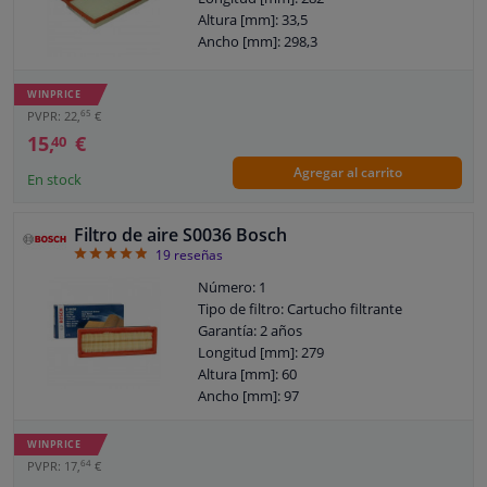
Altura [mm]: 33,5
Ancho [mm]: 298,3
WINPRICE
65
PVPR: 22,
€
15,
€
40
Agregar al carrito
En stock
Filtro de aire S0036 Bosch
4.89
19
reseñas
Número: 1
Tipo de filtro: Cartucho filtrante
Garantía: 2 años
Longitud [mm]: 279
Altura [mm]: 60
Ancho [mm]: 97
WINPRICE
64
PVPR: 17,
€