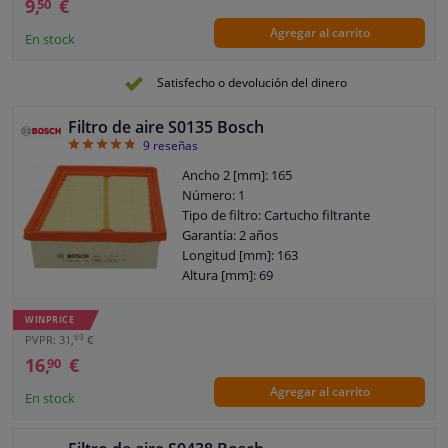
9,
€
50
Agregar al carrito
En stock
Satisfecho o devolución del dinero
Filtro de aire S0135 Bosch
4.78
9
reseñas
Ancho 2 [mm]: 165
Número: 1
Tipo de filtro: Cartucho filtrante
Garantía: 2 años
Longitud [mm]: 163
Altura [mm]: 69
Ancho [mm]: 196
WINPRICE
69
PVPR: 31,
€
16,
€
90
Agregar al carrito
En stock