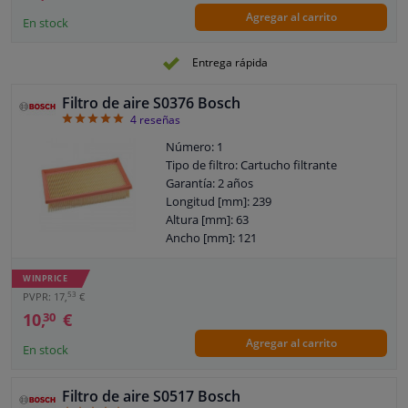
Agregar al carrito
En stock
Entrega rápida
Filtro de aire S0376 Bosch
5
4
reseñas
Número: 1
Tipo de filtro: Cartucho filtrante
Garantía: 2 años
Longitud [mm]: 239
Altura [mm]: 63
Ancho [mm]: 121
WINPRICE
53
PVPR: 17,
€
10,
€
30
Agregar al carrito
En stock
Filtro de aire S0517 Bosch