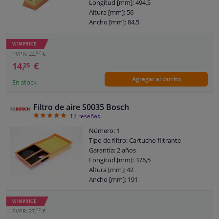
Longitud [mm]: 494,5
Altura [mm]: 56
Ancho [mm]: 84,5
WINPRICE
87
PVPR: 22,
€
14,
€
25
Agregar al carrito
En stock
Filtro de aire S0035 Bosch
5
12
reseñas
Número: 1
Tipo de filtro: Cartucho filtrante
Garantía: 2 años
Longitud [mm]: 376,5
Altura [mm]: 42
Ancho [mm]: 191
WINPRICE
22
PVPR: 27,
€