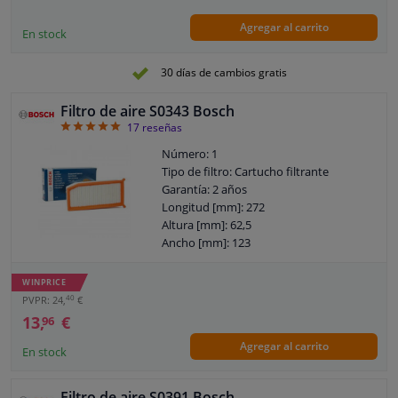
Agregar al carrito
En stock
30 días de cambios gratis
Filtro de aire S0343 Bosch
4.94
17
reseñas
Número: 1
Tipo de filtro: Cartucho filtrante
Garantía: 2 años
Longitud [mm]: 272
Altura [mm]: 62,5
Ancho [mm]: 123
WINPRICE
40
PVPR: 24,
€
13,
€
96
Agregar al carrito
En stock
Filtro de aire S0391 Bosch