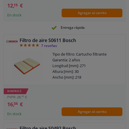
12,
€
15
Agregar al carrito
En stock
Entrega rápida
Filtro de aire S0611 Bosch
5
7
reseñas
Tipo de filtro: Cartucho filtrante
Garantía: 2 años
Longitud [mm]: 271
Altura [mm]: 30
Ancho [mm]: 218
WINPRICE
42
PVPR: 28,
€
16,
€
34
Agregar al carrito
En stock
Filtro de aire S0492 Bosch