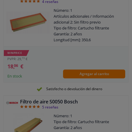
5
4
reseñas
Número: 1
Artículos adicionales / Información
adicional 2: Sin filtro previo
Tipo de filtro: Cartucho filtrante
Garantía: 2 años
Longitud [mm]: 350,6
Altura [mm]: 44,3
Ancho [mm]: 135,5
WINPRICE
73
PVPR: 29,
€
18,
€
06
Agregar al carrito
En stock
Satisfecho o devolución del dinero
Filtro de aire S0050 Bosch
5
5
reseñas
Número: 1
Tipo de filtro: Cartucho filtrante
Garantía: 2 años