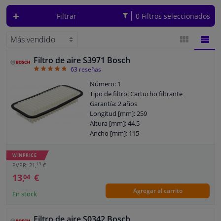
fácilmente un filtro de aire adecuado con su matrícula.
Filtrar
0 Filtros seleccionados
Ventanas y accesorios
Interiores y tapicería
Filtro de aire S3971 Bosch
VISTA
VIST
4.76
63
reseñas
Limpieza y proteccón
DE
DE
Número: 1
Tipo de filtro: Cartucho filtrante
Taller y herramientas
BLOQUES
LISTA
Garantía: 2 años
Longitud [mm]: 259
Altura [mm]: 44,5
Accesorios para autocaravana, motor, bicicleta y barco
Ancho [mm]: 115
Sensores y Aparatos Electrónicos
WINPRICE
13
PVPR: 21,
€
13,
€
04
Agregar al carrito
En stock
Filtro de aire S0342 Bosch