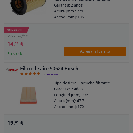
Garantía: 2 años
Altura [mm]: 221
Ancho [mm]: 136
WINPRICE
46
PVPR: 26,
€
14,
€
73
Agregar al carrito
En stock
Filtro de aire S0624 Bosch
4.8
5
reseñas
Tipo de filtro: Cartucho filtrante
Garantía: 2 años
Longitud [mm]: 276
Altura [mm]: 47,7
Ancho [mm]: 170
19,
€
38