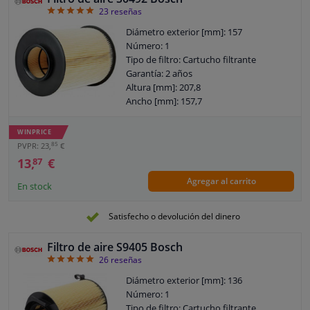
5
23
reseñas
Diámetro exterior [mm]: 157
Número: 1
Tipo de filtro: Cartucho filtrante
Garantía: 2 años
Altura [mm]: 207,8
Ancho [mm]: 157,7
Diámetro 1 [mm]: 70
WINPRICE
85
PVPR: 23,
€
13,
€
87
Agregar al carrito
En stock
Satisfecho o devolución del dinero
Filtro de aire S9405 Bosch
4.96
26
reseñas
Diámetro exterior [mm]: 136
Número: 1
Tipo de filtro: Cartucho filtrante