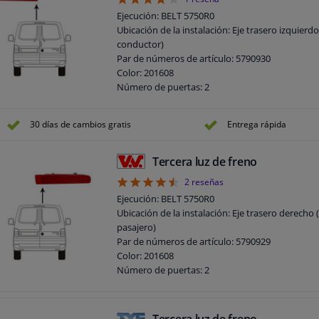
4
Ejecución: BELT 5750R0
Ubicación de la instalación: Eje trasero izquierdo
conductor)
Par de números de artículo: 5790930
Color: 201608
Número de puertas: 2
Tipo de edificio de luces: LED
Garantía: 2 años
30 días de cambios gratis
Entrega rápida
Información adicional: Con portalámparas
Tercera luz de freno
4.5
2
reseñas
Ejecución: BELT 5750R0
Ubicación de la instalación: Eje trasero derecho 
pasajero)
Par de números de artículo: 5790929
Color: 201608
Número de puertas: 2
Tipo de edificio de luces: LED
Garantía: 2 años
Información adicional: Con portalámparas
Tercera luz de freno