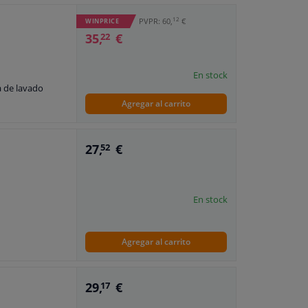
12
PVPR: 60,
€
WINPRICE
35,
€
22
En stock
a de lavado
Agregar al carrito
27,
€
52
En stock
Agregar al carrito
29,
€
17