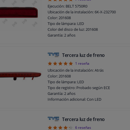
4.86
Ejecución: BELT 5750R0
Ubicación de la instalación: 6K-X-232700
Color: 201608
Tipo de lámpara: LED
Color del disco de luz: 201608
Garantía: 2 años
¡Requiere montaje y desmontaje por profesiona
Tercera luz de freno
5
1
reseña
Ubicación de la instalación: Atrás
Color: 201608
Tipo de lámpara: LED
Tipo de registro: Probado según ECE
Garantía: 2 años
Información adicional: Con LED
Tercera luz de freno
4.33
6
reseñas