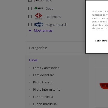
BLIC
1 - 20
/
Depo
Estimado clie
funcione corr
Diederichs
carrito de c
para saber si
Magneti Marelli
durante el dí
de productos 
Mostrar más
Metzger
Peugeot
Configura
Vemo
Categorías:
Luces
Faros y accesorios
Faro delantero
Piloto trasero
Piloto intermitente
Luz antiniebla
Luz de matrícula