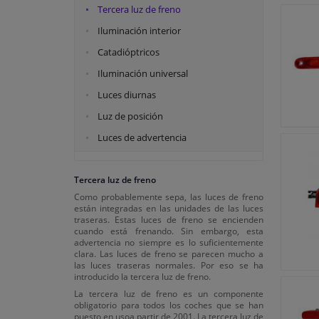
Tercera luz de freno
Iluminación interior
Catadióptricos
Iluminación universal
Luces diurnas
Luz de posición
Luces de advertencia
Tercera luz de freno
Como probablemente sepa, las luces de freno
están integradas en las unidades de las luces
traseras. Estas luces de freno se encienden
cuando está frenando. Sin embargo, esta
advertencia no siempre es lo suficientemente
clara. Las luces de freno se parecen mucho a
las luces traseras normales. Por eso se ha
introducido la tercera luz de freno.
La tercera luz de freno es un componente
obligatorio para todos los coches que se han
puesto en usoa partir de 2001. La tercera luz de