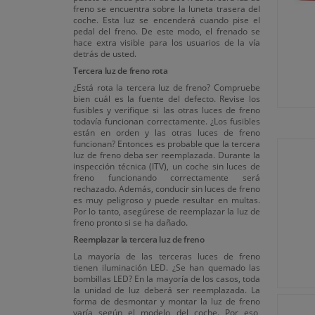
freno se encuentra sobre la luneta trasera del
coche. Esta luz se encenderá cuando pise el
pedal del freno. De este modo, el frenado se
hace extra visible para los usuarios de la vía
detrás de usted.
Tercera luz de freno rota
¿Está rota la tercera luz de freno? Compruebe
bien cuál es la fuente del defecto. Revise los
fusibles y verifique si las otras luces de freno
todavía funcionan correctamente. ¿Los fusibles
están en orden y las otras luces de freno
funcionan? Entonces es probable que la tercera
luz de freno deba ser reemplazada. Durante la
inspección técnica (ITV), un coche sin luces de
freno funcionando correctamente será
rechazado. Además, conducir sin luces de freno
es muy peligroso y puede resultar en multas.
Por lo tanto, asegúrese de reemplazar la luz de
freno pronto si se ha dañado.
Reemplazar la tercera luz de freno
La mayoría de las terceras luces de freno
tienen iluminación LED. ¿Se han quemado las
bombillas LED? En la mayoría de los casos, toda
la unidad de luz deberá ser reemplazada. La
forma de desmontar y montar la luz de freno
varía según el modelo del coche. Por eso,