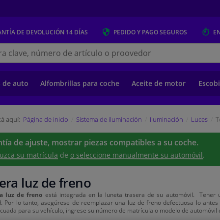
NTÍA DE DEVOLUCIÓN
14 DÍAS
PEDIDO Y PAGO
SEGUROS
E
s.es
s de auto
Alfombrillas para coche
Aceite de motor
Escobi
á aquí:
Página de inicio
Sistema de iluminación
Iluminación
Luces
T
tía de ajuste, mostrar piezas compatibles a su coche.
uzca su matrícula
de
o seleccione manualmente su automóvil
.
era luz de freno
ra luz de freno
está integrada en la luneta trasera de su automóvil. Tener
. Por lo tanto, asegúrese de reemplazar una luz de freno defectuosa lo antes 
cuada para su vehículo, ingrese su número de matrícula o modelo de automóvil en