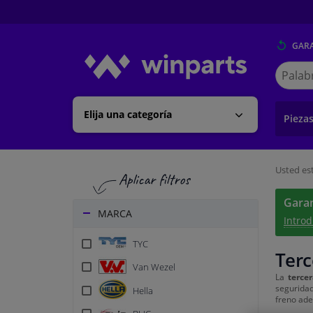
GARA
Buscar
en
Winpart
Elija una categoría
Pieza
Usted est
Garan
MARCA
Introd
TYC
Terc
Van Wezel
La
terce
seguridad
Hella
freno ade