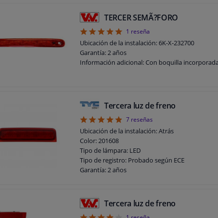
TERCER SEMÃ?FORO
5
1
reseña
Ubicación de la instalación: 6K-X-232700
Garantía: 2 años
Información adicional: Con boquilla incorporad
Tercera luz de freno
4.86
7
reseñas
Ubicación de la instalación: Atrás
Color: 201608
Tipo de lámpara: LED
Tipo de registro: Probado según ECE
Garantía: 2 años
Tercera luz de freno
1
reseña