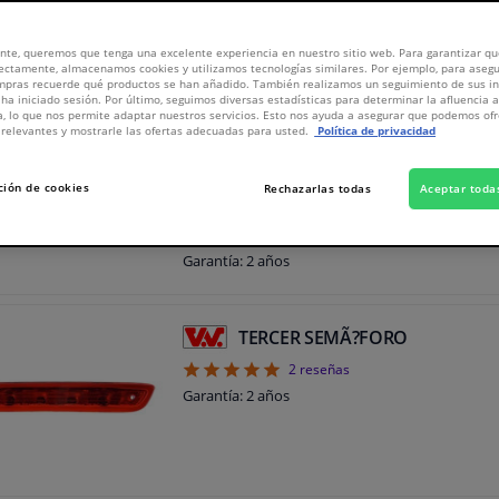
469
productos
nte, queremos que tenga una excelente experiencia en nuestro sitio web. Para garantizar que
ectamente, almacenamos cookies y utilizamos tecnologías similares. Por ejemplo, para aseg
ompras recuerde qué productos se han añadido. También realizamos un seguimiento de sus i
 ha iniciado sesión. Por último, seguimos diversas estadísticas para determinar la afluencia 
Tercera luz de freno
a, lo que nos permite adaptar nuestros servicios. Esto nos ayuda a asegurar que podemos o
relevantes y mostrarle las ofertas adecuadas para usted.
Política de privacidad
5
7
reseñas
Ubicación de la instalación: Atrás
ción de cookies
Rechazarlas todas
Aceptar toda
Ubicación de la instalación: 6K-X-232700
Color: 201608
Tipo de lámpara: LED
Garantía: 2 años
TERCER SEMÃ?FORO
5
2
reseñas
Garantía: 2 años