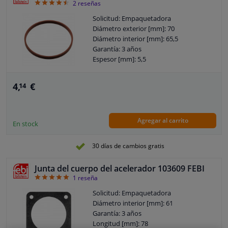
4.5
2
reseñas
Solicitud: Empaquetadora
Diámetro exterior [mm]: 70
Diámetro interior [mm]: 65,5
Garantía: 3 años
Espesor [mm]: 5,5
4,
€
14
Agregar al carrito
En stock
30 días de cambios gratis
Junta del cuerpo del acelerador 103609 FEBI
5
1
reseña
Solicitud: Empaquetadora
Diámetro interior [mm]: 61
Garantía: 3 años
Longitud [mm]: 78