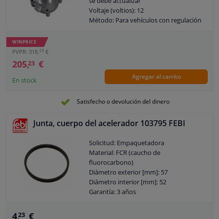
se debe actualizar
Voltaje (voltios): 12
Método: Para vehículos con regulación
eléctrica de amortiguación
Tenga en cuenta las instrucciones del
WINPRICE
fabricante.
23
PVPR: 318,
€
Garantía: 2 años
205,
€
23
Diámetro [mm]: 57
Agregar al carrito
En stock
Satisfecho o devolución del dinero
Junta, cuerpo del acelerador 103795 FEBI
Solicitud: Empaquetadora
Material: FCR (caucho de
fluorocarbono)
Diámetro exterior [mm]: 57
Diámetro interior [mm]: 52
Garantía: 3 años
Espesor [mm]: 5,35
4,
€
23