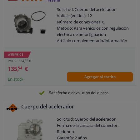
5
1
reseña
Solicitud: Cuerpo del acelerador
Voltaje (voltios): 12
Número de conexiones: 6
Método: Para vehículos con regulación
eléctrica de amortiguación
Artículo complementario/información
adicional: Con junta
Garantía: 3 años
WINPRICE
81
PVPR: 334,
€
135,
€
54
Agregar al carrito
En stock
Satisfecho o devolución del dinero
Cuerpo del acelerador
Solicitud: Cuerpo del acelerador
Forma de la carcasa del conector:
Redondo
Garantía: 2 años