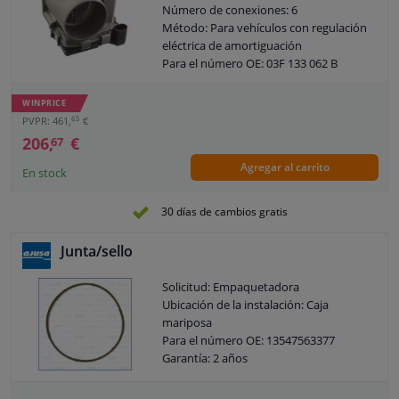
Número de conexiones: 6
Método: Para vehículos con regulación
eléctrica de amortiguación
Para el número OE: 03F 133 062 B
Garantía: 2 años
WINPRICE
65
PVPR: 461,
€
206,
€
67
Agregar al carrito
En stock
30 días de cambios gratis
Junta/sello
Solicitud: Empaquetadora
Ubicación de la instalación: Caja
mariposa
Para el número OE: 13547563377
Garantía: 2 años