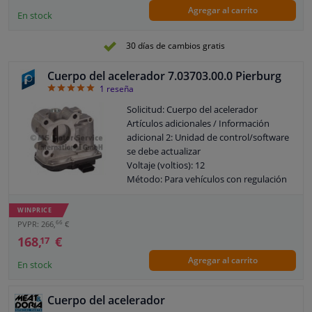
Agregar al carrito
En stock
30 días de cambios gratis
Cuerpo del acelerador 7.03703.00.0 Pierburg
5
1
reseña
Solicitud: Cuerpo del acelerador
Artículos adicionales / Información
adicional 2: Unidad de control/software
se debe actualizar
Voltaje (voltios): 12
Método: Para vehículos con regulación
eléctrica de amortiguación
Tenga en cuenta las instrucciones del
WINPRICE
fabricante.
66
PVPR: 266,
€
Garantía: 2 años
168,
€
17
Diámetro [mm]: 40
Agregar al carrito
En stock
Cuerpo del acelerador