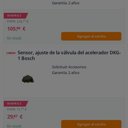
Garantía: 2 años
Garantía: Garantía de 3 años
Diámetro [mm]: 52,2
WINPRICE
Número de contactos: 6
23
PVPR: 216,
€
Voltaje [V]: 12
105,
€
96
Agregar al carrito
En stock
Sensor, ajuste de la válvula del acelerador DKG-
1 Bosch
Solicitud: Accesorios
Garantía: 2 años
WINPRICE
39
PVPR: 71,
€
29,
€
87
Agregar al carrito
En stock