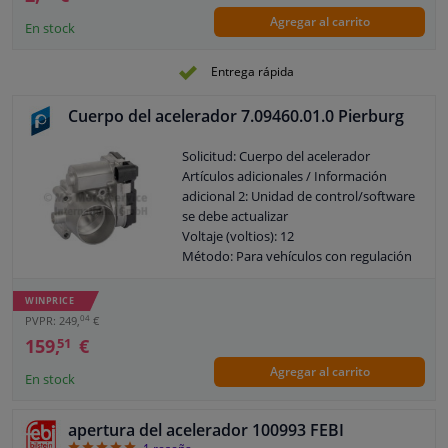
Agregar al carrito
En stock
Entrega rápida
Cuerpo del acelerador 7.09460.01.0 Pierburg
Solicitud: Cuerpo del acelerador
Artículos adicionales / Información
adicional 2: Unidad de control/software
se debe actualizar
Voltaje (voltios): 12
Método: Para vehículos con regulación
eléctrica de amortiguación
Tenga en cuenta las instrucciones del
WINPRICE
fabricante.
04
PVPR: 249,
€
Garantía: 2 años
159,
€
51
Diámetro [mm]: 52
Agregar al carrito
En stock
apertura del acelerador 100993 FEBI