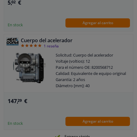
5,
€
02
Agregar al carrito
En stock
Cuerpo del acelerador
5
1
reseña
Solicitud: Cuerpo del acelerador
Voltaje (voltios): 12
Para el número OE: 8200568712
Calidad: Equivalente de equipo original
Garantía: 2 años
Diámetro [mm]: 40
147,
€
29
Agregar al carrito
En stock
Entrega rápida