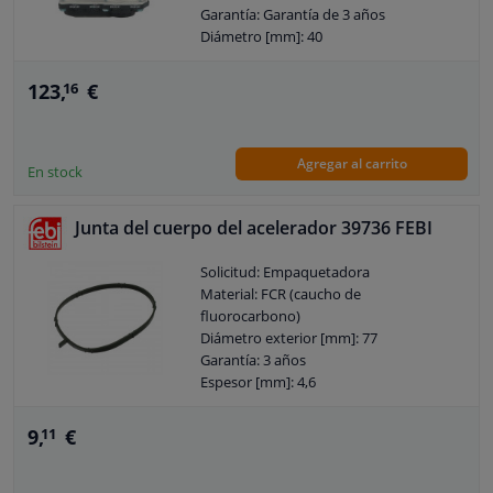
Garantía: Garantía de 3 años
Diámetro [mm]: 40
Número de contactos: 6
Voltaje [V]: 12
123,
€
16
Agregar al carrito
En stock
Junta del cuerpo del acelerador 39736 FEBI
Solicitud: Empaquetadora
Material: FCR (caucho de
fluorocarbono)
Diámetro exterior [mm]: 77
Garantía: 3 años
Espesor [mm]: 4,6
9,
€
11