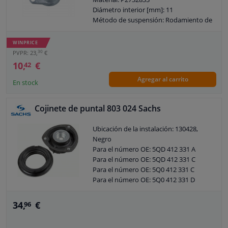
Diámetro interior [mm]: 11
Método de suspensión: Rodamiento de
caucho-metal
Garantía: 3 años
WINPRICE
Distancia entre agujeros [mm]: 102
30
PVPR: 23,
€
Observe la información del servicio
10,
€
42
Agregar al carrito
En stock
Cojinete de puntal 803 024 Sachs
Ubicación de la instalación: 130428,
Negro
Para el número OE: 5QD 412 331 A
Para el número OE: 5QD 412 331 C
Para el número OE: 5Q0 412 331 C
Para el número OE: 5Q0 412 331 D
Para el número OE: 5Q0 412 331 E
Para el número OE: 5Q0 412 249 E
34,
€
96
Para el número OE: 5Q0 412 249 F
Número por eje: 2