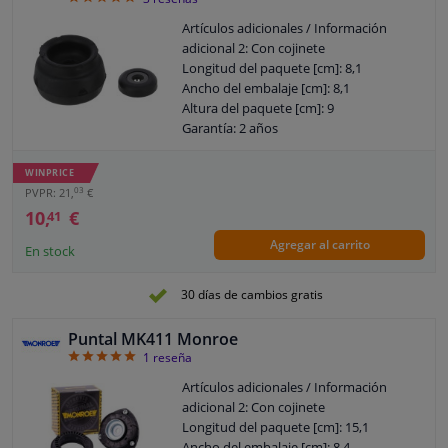
Artículos adicionales / Información
adicional 2: Con cojinete
Longitud del paquete [cm]: 8,1
Ancho del embalaje [cm]: 8,1
Altura del paquete [cm]: 9
Garantía: 2 años
Garantía: 5 años de garantía
Peso [kg]: 0,400
WINPRICE
03
PVPR: 21,
€
10,
€
41
Agregar al carrito
En stock
30 días de cambios gratis
Puntal MK411 Monroe
5
1
reseña
Artículos adicionales / Información
adicional 2: Con cojinete
Longitud del paquete [cm]: 15,1
Ancho del embalaje [cm]: 8,4