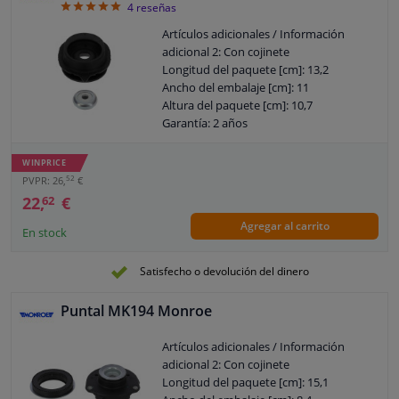
5
4
reseñas
Artículos adicionales / Información
adicional 2: Con cojinete
Longitud del paquete [cm]: 13,2
Ancho del embalaje [cm]: 11
Altura del paquete [cm]: 10,7
Garantía: 2 años
Garantía: 5 años de garantía
Peso [kg]: 0,600
WINPRICE
52
PVPR: 26,
€
22,
€
62
Agregar al carrito
En stock
Satisfecho o devolución del dinero
Puntal MK194 Monroe
Artículos adicionales / Información
adicional 2: Con cojinete
Longitud del paquete [cm]: 15,1