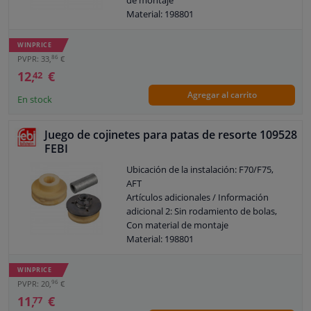
de montaje
Material: 198801
Diámetro exterior [mm]: 83
Diámetro interior [mm]: 26
WINPRICE
Garantía: 3 años
86
PVPR: 33,
€
12,
€
42
Agregar al carrito
En stock
Juego de cojinetes para patas de resorte 109528
FEBI
Ubicación de la instalación: F70/F75,
AFT
Artículos adicionales / Información
adicional 2: Sin rodamiento de bolas,
Con material de montaje
Material: 198801
Artículo complementario/información
adicional: Con amortiguador de
WINPRICE
impacto
96
PVPR: 20,
€
Garantía: 2 años
11,
€
77