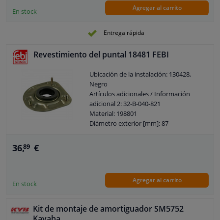
Agregar al carrito
En stock
Entrega rápida
Revestimiento del puntal 18481 FEBI
Ubicación de la instalación: 130428,
Negro
Artículos adicionales / Información
adicional 2: 32-B-040-821
Material: 198801
Diámetro exterior [mm]: 87
Diámetro interior [mm]: 35
Garantía: 3 años
36,
€
89
Longitud [mm]: 146
Altura [mm]: 28
Ancho [mm]: 142
Agregar al carrito
En stock
Kit de montaje de amortiguador SM5752
Kayaba