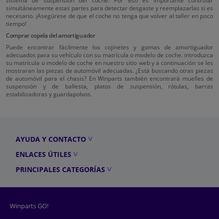
sistema de suspensión del coche. Por eso es importante controlar
simultáneamente estas partes para detectar desgaste y reemplazarlas si es
necesario. ¡Asegúrese de que el coche no tenga que volver al taller en poco
tiempo!
Comprar copela del amortiguador
Puede encontrar fácilmente los cojinetes y gomas de amortiguador
adecuados para su vehículo con su matrícula o modelo de coche. introduzca
su matrícula o modelo de coche en nuestro sitio web y a continuación se les
mostraran las piezas de automóvil adecuadas. ¿Está buscando otras piezas
de automóvil para el chasis? En Winparts también encontrará muelles de
suspensión y de ballesta, platos de suspensión, rótulas, barras
estabilizadoras y guardapolvos.
AYUDA Y CONTACTO
ENLACES ÚTILES
PRINCIPALES CATEGORÍAS
Winparts GO!