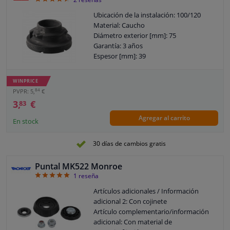
Ubicación de la instalación: 100/120
Material: Caucho
Diámetro exterior [mm]: 75
Garantía: 3 años
Espesor [mm]: 39
WINPRICE
84
PVPR: 5,
€
3,
€
83
Agregar al carrito
En stock
30 días de cambios gratis
Puntal MK522 Monroe
5
1
reseña
Artículos adicionales / Información
adicional 2: Con cojinete
Artículo complementario/información
adicional: Con material de