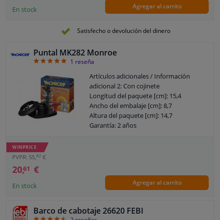
Agregar al carrito
En stock
Satisfecho o devolución del dinero
Puntal MK282 Monroe
5
1
reseña
Artículos adicionales / Información
adicional 2: Con cojinete
Longitud del paquete [cm]: 15,4
Ancho del embalaje [cm]: 8,7
Altura del paquete [cm]: 14,7
Garantía: 2 años
Garantía: 5 años de garantía
Peso [kg]: 0,800
WINPRICE
82
PVPR: 55,
€
20,
€
61
Agregar al carrito
En stock
Barco de cabotaje 26620 FEBI
4.5
2
reseñas