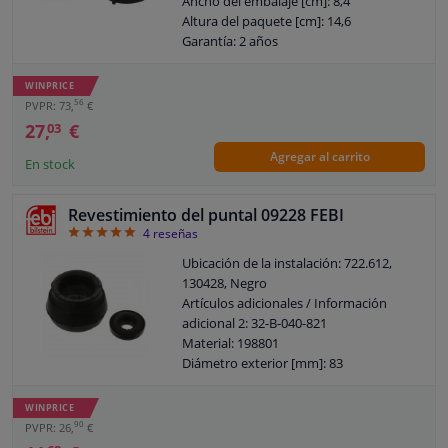
Ancho del embalaje [cm]: 8,4
Altura del paquete [cm]: 14,6
Garantía: 2 años
Garantía: 5 años de garantía
Peso [kg]: 1,100
WINPRICE
56
PVPR: 73,
€
27,
€
03
Agregar al carrito
En stock
Revestimiento del puntal 09228 FEBI
5
4
reseñas
Ubicación de la instalación: 722.612,
130428, Negro
Artículos adicionales / Información
adicional 2: 32-B-040-821
Material: 198801
Diámetro exterior [mm]: 83
Diámetro interior [mm]: 26
Garantía: 3 años
WINPRICE
Altura [mm]: 53
90
PVPR: 26,
€