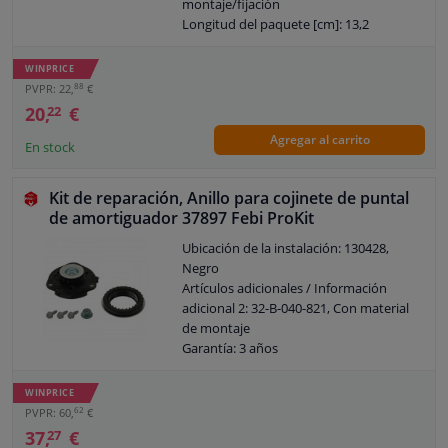
montaje/fijación
Longitud del paquete [cm]: 13,2
Ancho del embalaje [cm]: 11
Altura del paquete [cm]: 10,7
WINPRICE
Garantía: 5 años de garantía
88
PVPR: 22,
€
Peso [kg]: 0,664
20,
€
22
Agregar al carrito
En stock
Kit de reparación, Anillo para cojinete de puntal
de amortiguador 37897 Febi ProKit
Ubicación de la instalación: 130428,
Negro
Artículos adicionales / Información
adicional 2: 32-B-040-821, Con material
de montaje
Garantía: 3 años
WINPRICE
62
PVPR: 60,
€
37,
€
27