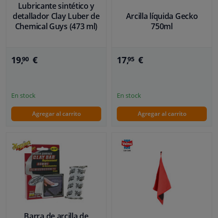
Lubricante sintético y
detallador Clay Luber de
Arcilla líquida Gecko
Chemical Guys (473 ml)
750ml
19,
€
17,
€
90
95
En stock
En stock
Agregar al carrito
Agregar al carrito
Barra de arcilla de