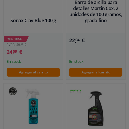
Barra de arcilla para
detalles Martin Cox, 2
unidades de 100 gramos,
Sonax Clay Blue 100 g
grado fino
WINPRICE
22,
€
04
65
PVPR: 29,
€
24,
€
59
En stock
En stock
Agregar al carrito
Agregar al carrito