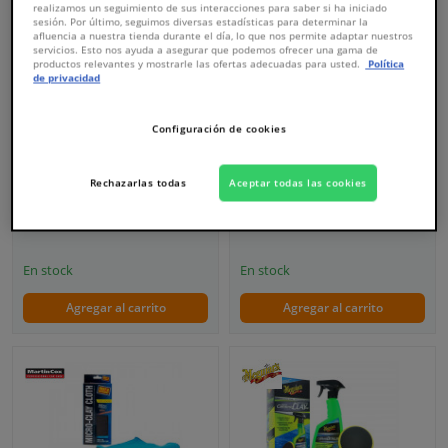
realizamos un seguimiento de sus interacciones para saber si ha iniciado
sesión. Por último, seguimos diversas estadísticas para determinar la
afluencia a nuestra tienda durante el día, lo que nos permite adaptar nuestros
servicios. Esto nos ayuda a asegurar que podemos ofrecer una gama de
productos relevantes y mostrarle las ofertas adecuadas para usted.
Política
de privacidad
Paño de arcilla para
Kit completo de arcilla de
detalles de 30 x 30 cm,
Chemical Guys
grado abrasivo medio
Configuración de cookies
Rechazarlas todas
Aceptar todas las cookies
53,
€
39,
€
71
95
En stock
En stock
Agregar al carrito
Agregar al carrito