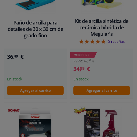
Kit de arcilla sintética de
Paño de arcilla para
cerámica híbrida de
detalles de 30 x 30 cm de
Meguiar's
grado fino
4.8
5
reseñas
36,
€
WINPRICE
49
99
PVPR: 47,
€
34,
€
99
En stock
En stock
Agregar al carrito
Agregar al carrito