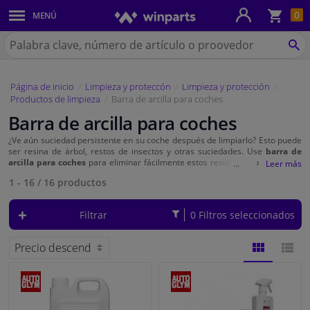
Ces
0
MENÚ
Paneles de la carrocería y montaje
de
la
Buscar
co
en
BU
Sistema de Iluminación
Winparts.es
Página de inicio
Limpieza y proteccón
Limpieza y protección
Recambios de frenos
Productos de limpieza
Barra de arcilla para coches
Barra de arcilla para coches
Sistema de escape
¿Ve aún suciedad persistente en su coche después de limpiarlo? Esto puede
ser resina de árbol, restos de insectos y otras suciedades. Use
barra de
Suspensión y transmisión
arcilla para coches
para eliminar fácilmente estos residuos. Con la arcilla,
eliminará esta suciedad de su coche de manera segura, sin rayarlo. ¿Listo
1 - 16
/
16
productos
para hacer brillar la pintura de su coche? ¡Compre ahora su arcilla para
autos en Winparts y experimente la restauración de brillo sin esfuerzo!
Recambios de refrigeración y calefacción
Filtrar
0 Filtros seleccionados
Piezas de motor y accesorios
Filtros y Líquidos
VISTA
VISTA
Equipaje y transporte
DE
DE