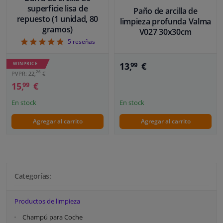
superficie lisa de
Paño de arcilla de
repuesto (1 unidad, 80
limpieza profunda Valma
gramos)
V027 30x30cm
4.8
5
reseñas
13,
€
WINPRICE
99
26
PVPR: 22,
€
15,
€
99
En stock
En stock
Agregar al carrito
Agregar al carrito
Categorías:
Productos de limpieza
Champú para Coche