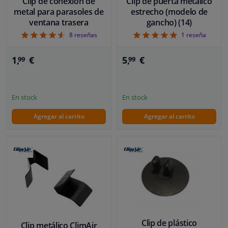
Clip de conexión de
Clip de puerta metálico
metal para parasoles de
estrecho (modelo de
ventana trasera
gancho) (14)
4.63
5
8
reseñas
1
reseña
1,
€
5,
€
99
99
En stock
En stock
Agregar al carrito
Agregar al carrito
Clip de plástico
Clip metálico ClimAir