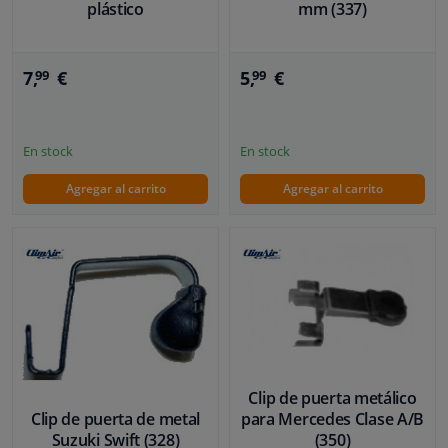
plástico
mm (337)
7,
€
5,
€
99
99
En stock
En stock
Agregar al carrito
Agregar al carrito
Clip de puerta metálico
Clip de puerta de metal
para Mercedes Clase A/B
Suzuki Swift (328)
(350)