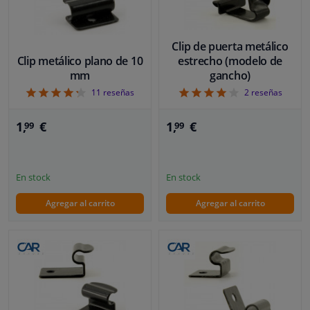
Clip de puerta metálico
Clip metálico plano de 10
estrecho (modelo de
mm
gancho)
4.27
4
11
reseñas
2
reseñas
1,
€
1,
€
99
99
En stock
En stock
Agregar al carrito
Agregar al carrito