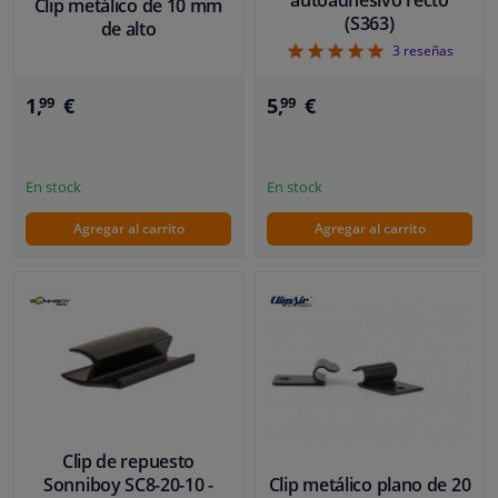
Clip metálico de 10 mm
(S363)
de alto
5
3
reseñas
1,
€
5,
€
99
99
En stock
En stock
Agregar al carrito
Agregar al carrito
Clip de repuesto
Sonniboy SC8-20-10 -
Clip metálico plano de 20