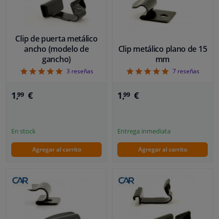
Clip de puerta metálico
ancho (modelo de
Clip metálico plano de 15
gancho)
mm
5
5
3
reseñas
7
reseñas
1,
€
1,
€
99
99
En stock
Entrega inmediata
Agregar al carrito
Agregar al carrito