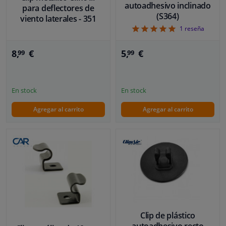
autoadhesivo inclinado
para deflectores de
(S364)
viento laterales - 351
5
1
reseña
8,
€
5,
€
99
99
En stock
En stock
Agregar al carrito
Agregar al carrito
Clip de plástico
autoadhesivo recto