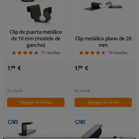
BLOQUES
LISTA
Ventanas y accesorios
Interiores y tapicería
Clip de puerta metálico
de 10 mm (modelo de
Clip metálico plano de 20
gancho)
mm
Limpieza y proteccón
4.73
4.57
11
reseñas
14
reseñas
Taller y herramientas
1,
€
1,
€
99
99
Accesorios para autocaravana, motor, bicicleta y barco
En stock
En stock
Sensores y Aparatos Electrónicos
Agregar al carrito
Agregar al carrito