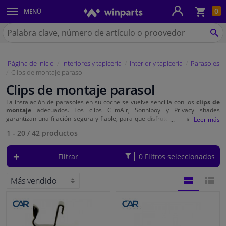
Ces
0
MENÚ
Paneles de la carrocería y montaje
de
la
Buscar
co
en
BU
Sistema de Iluminación
Winparts.es
Página de inicio
Interiores y tapicería
Interior y tapicería
Parasoles
Recambios de frenos
Clips de montaje parasol
Clips de montaje parasol
Sistema de escape
La instalación de parasoles en su coche se vuelve sencilla con los
clips de
montaje
adecuados. Los clips ClimAir, Sonniboy y Privacy shades
Suspensión y transmisión
garantizan una fijación segura y fiable, para que disfrute de una sombra y
privacidad óptimas.
1 - 20
/
42
productos
Recambios de refrigeración y calefacción
Filtrar
0 Filtros seleccionados
Piezas de motor y accesorios
Filtros y Líquidos
VISTA
VISTA
Equipaje y transporte
DE
DE