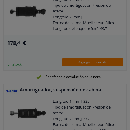
Tipo de montaje del amortiguador: Ojo
Tipo de amortiguador: Presión de
en la parte inferior
aceite
Diámetro de la leva [mm]: 18
Longitud 2 [mm]: 333
Peso [kg]: 3,9
Forma de pluma: Muelle neumático
Diámetro del orificio [mm]: 30
Longitud del paquete [cm]: 49,7
Ancho del embalaje [cm]: 12
Altura del paquete [cm]: 12,2
178,
€
51
Sistema de amortiguación: 1J_YD128801
Tipo de instalación del amortiguador:
Amortiguador telescópico
Agregar al carrito
Garantía: 2 años
En stock
Tipo de montaje del amortiguador: Ojo
en la parte superior
Satisfecho o devolución del dinero
Tipo de montaje del amortiguador: Ojo
en la parte inferior
Amortiguador, suspensión de cabina
Diámetro de la leva [mm]: 12,4
Peso [kg]: 2,4
Longitud 1 [mm]: 325
Diámetro del orificio [mm]: 25,4
Tipo de amortiguador: Presión de
aceite
Longitud 2 [mm]: 372
Forma de pluma: Muelle neumático