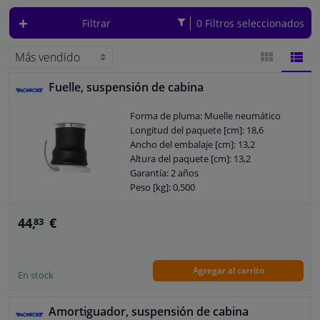
Filtrar
0 Filtros seleccionados
Ventanas y accesorios
Interiores y tapicería
Fuelle, suspensión de cabina
VISTA
VIST
Limpieza y proteccón
Forma de pluma: Muelle neumático
DE
DE
Longitud del paquete [cm]: 18,6
Taller y herramientas
Ancho del embalaje [cm]: 13,2
BLOQUES
LISTA
Altura del paquete [cm]: 13,2
Garantía: 2 años
Accesorios para autocaravana, motor, bicicleta y barco
Peso [kg]: 0,500
Sensores y Aparatos Electrónicos
44,
€
83
Agregar al carrito
En stock
Amortiguador, suspensión de cabina