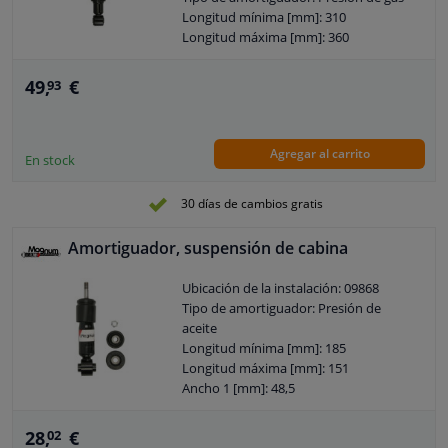
Longitud mínima [mm]: 310
Longitud máxima [mm]: 360
Garantía: 2 años
Tipo de montaje del amortiguador: Ojo
49,
€
93
en la parte superior
Tipo de montaje del amortiguador: Ojo
en la parte inferior
Agregar al carrito
Diámetro 1 [mm]: 14
En stock
Diámetro del orificio [mm]: 30
30 días de cambios gratis
Amortiguador, suspensión de cabina
Ubicación de la instalación: 09868
Tipo de amortiguador: Presión de
aceite
Longitud mínima [mm]: 185
Longitud máxima [mm]: 151
Ancho 1 [mm]: 48,5
Garantía: 2 años
Tipo de montaje del amortiguador: Ojo
28,
€
02
en la parte inferior