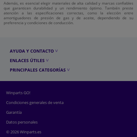
Además, es esencial elegir materiales de alta calidad y marcas confiables
que garanticen durabilidad y un rendimiento óptimo. También preste
atención a las especificaciones correctas, como la elección entre
amortiguadores de presión de gas y de aceite, dependiendo de su
preferencia y condiciones de conducción.
AYUDA Y CONTACTO
ENLACES ÚTILES
PRINCIPALES CATEGORÍAS
Winparts GO!
Condiciones generales de venta
Garantía
Datos personales
© 2026 Winparts.es