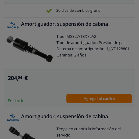
Tipo de montaje del amortiguador: Ojo
en la parte superior
30 días de cambios gratis
Tipo de montaje del amortiguador: Ojo
en la parte inferior
Amortiguador, suspensión de cabina
Tipo: MSE27/13X75A2
Tipo de amortiguador: Presión de gas
Sistema de amortiguación: 1J_YD128801
Garantía: 2 años
204,
€
04
Agregar al carrito
En stock
Amortiguador, suspensión de cabina
Tenga en cuenta la información del
servicio