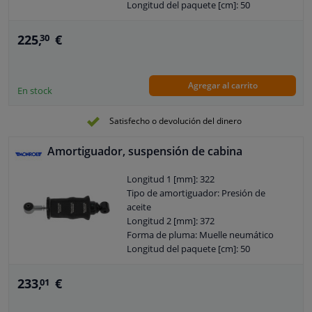
Longitud del paquete [cm]: 50
Ancho del embalaje [cm]: 11,5
Altura del paquete [cm]: 11,5
225,
€
30
Sistema de amortiguación: 1J_YD128801
Tipo de instalación del amortiguador:
Módulo amortiguador
Agregar al carrito
Garantía: 2 años
En stock
Tipo de montaje del amortiguador: Ojo
en la parte superior
Satisfecho o devolución del dinero
Tipo de montaje del amortiguador: Ojo
en la parte inferior
Amortiguador, suspensión de cabina
Peso [kg]: 2,69
Longitud 1 [mm]: 322
Tipo de amortiguador: Presión de
aceite
Longitud 2 [mm]: 372
Forma de pluma: Muelle neumático
Longitud del paquete [cm]: 50
Ancho del embalaje [cm]: 11,5
Altura del paquete [cm]: 11,5
233,
€
01
Sistema de amortiguación: 1J_YD128801
Tipo de instalación del amortiguador: