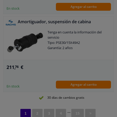
Módulo amortiguador
Agregar al carrito
Garantía: 2 años
En stock
Tipo de montaje del amortiguador: Ojo
en la parte superior
Amortiguador, suspensión de cabina
Tipo de montaje del amortiguador: Ojo
en la parte inferior
Tenga en cuenta la información del
Peso [kg]: 2,8
servicio
Tipo: PSE30/15X49A2
Garantía: 2 años
211,
€
76
Agregar al carrito
En stock
30 días de cambios gratis
...
1
2
3
4
15
>