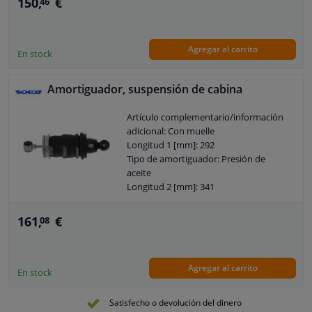
150,
€
46
Agregar al carrito
En stock
Amortiguador, suspensión de cabina
Artículo complementario/información
adicional: Con muelle
Longitud 1 [mm]: 292
Tipo de amortiguador: Presión de
aceite
Longitud 2 [mm]: 341
Forma de pluma: Muelle neumático
Longitud del paquete [cm]: 50
161,
€
08
Ancho del embalaje [cm]: 11,5
Altura del paquete [cm]: 11,5
Sistema de amortiguación: 1J_YD128801
Agregar al carrito
Tipo de instalación del amortiguador:
En stock
Módulo amortiguador
Garantía: 2 años
Satisfecho o devolución del dinero