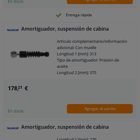
En stock
Entrega rápida
Amortiguador, suspensión de cabina
Artículo complementario/información
adicional: Con muelle
Longitud 1 [mm]: 313
Tipo de amortiguador: Presión de
aceite
Longitud 2 [mm]: 375
Forma de pluma: Muelle helicoidal
Longitud del paquete [cm]: 43
178,
€
21
Ancho del embalaje [cm]: 9,3
Altura del paquete [cm]: 9,3
Sistema de amortiguación: 1J_YD128801
Agregar al carrito
Tipo de instalación del amortiguador:
En stock
Módulo amortiguador
Garantía: 2 años
Amortiguador, suspensión de cabina
Tipo de montaje del amortiguador: Ojo
en la parte superior
Longitud 1 [mm]: 279