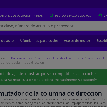
NTÍA DE DEVOLUCIÓN
14 DÍAS
PEDIDO Y PAGO
SEGUROS
E
s.es
s de auto
Alfombrillas para coche
Aceite de motor
Escobi
á aquí:
Página de inicio
Sensores y Aparatos Electrónicos
Sensores y Ap
or de la columna de dirección
tía de ajuste, mostrar piezas compatibles a su coche.
uzca su matrícula
de
o seleccione manualmente su automóvil
.
utador de la columna de dirección
utadores de la columna de dirección
son las palancas situadas a la altur
 diferentes, como por ejemplo los intermitentes, los limpiaparabrisas, las luces an
e dirección también se conoce comúnmente como el interruptor de intermitente