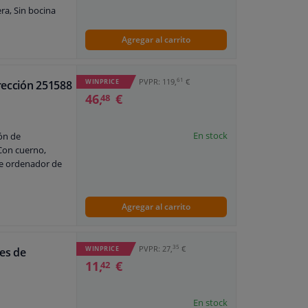
ra, Sin bocina
Agregar al carrito
61
PVPR: 119,
€
WINPRICE
rección 251588
46,
€
48
En stock
ón de
Con cuerno,
de ordenador de
Agregar al carrito
35
PVPR: 27,
€
WINPRICE
tes de
11,
€
42
En stock