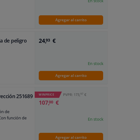
En stock
Agregar al carrito
24,
€
a de peligro
93
En stock
Agregar al carrito
97
PVPR: 173,
€
WINPRICE
rección 251689
107,
€
00
ón de
Con función de
En stock
Agregar al carrito