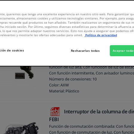
or de la columna de dirección? Entonces probablemente no podrá utilizar las fu
te un nuevo interruptor para su vehículo con su matrícula o modelo de coche!
nte, queremos que tenga una excelente experiencia en nuestro sitio web. Para garantizar que
1620
productos
ectamente, almacenamos cookies y utilizamos tecnologías similares. Por ejemplo, para aseg
ompras recuerde qué productos se han añadido. También realizamos un seguimiento de sus i
 ha iniciado sesión. Por último, seguimos diversas estadísticas para determinar la afluencia 
a, lo que nos permite adaptar nuestros servicios. Esto nos ayuda a asegurar que podemos o
relevantes y mostrarle las ofertas adecuadas para usted.
Política de privacidad
Interruptor de señal de giro 38
ción de cookies
Rechazarlas todas
Aceptar toda
5
1
reseña
Función de conmutación combinada: Con Tem
función de luz alta, Con funcioón de luz de est
Con función intermitente, Con avisador lumino
Número de conexiones: 10
Color: AXW
Material: Plástico
Garantía: 3 años
Interruptor de la columna de di
FEBI
Función de conmutación combinada: Con funció
Con función de conmutación de luz, Con función 