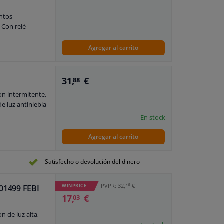
entos
 Con relé
Agregar al carrito
31,
€
88
n intermitente,
e luz antiniebla
En stock
Agregar al carrito
Satisfecho o devolución del dinero
78
PVPR: 32,
€
WINPRICE
 01499 FEBI
17,
€
03
 de luz alta,