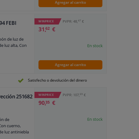
Agregar al carrito
47
PVPR: 48,
€
WINPRICE
594 FEBI
31,
€
62
ón de luz de
 luz alta, Con
En stock
Agregar al carrito
Satisfecho o devolución del dinero
69
PVPR: 107,
€
WINPRICE
rección 251682
90,
€
35
En stock
ón de
Con cuerno,
e luz antiniebla