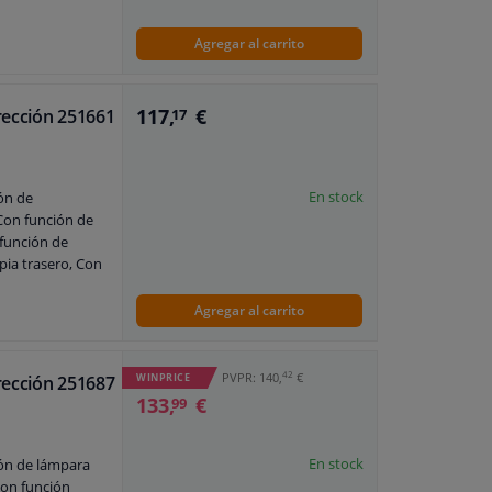
Agregar al carrito
117,
€
rección 251661
17
En stock
ón de
Con función de
 función de
mpia trasero, Con
Agregar al carrito
adora de
42
PVPR: 140,
€
WINPRICE
rección 251687
133,
€
99
En stock
ón de lámpara
Con función