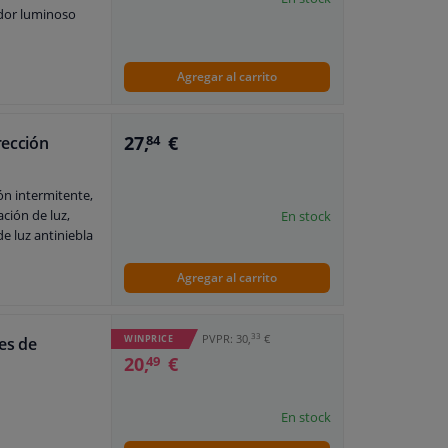
ador luminoso
Agregar al carrito
27,
€
rección
84
n intermitente,
ción de luz,
En stock
e luz antiniebla
Agregar al carrito
33
PVPR: 30,
€
WINPRICE
tes de
20,
€
49
En stock