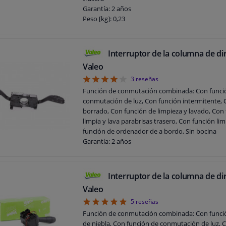
Garantía: 2 años
Peso [kg]: 0,23
Interruptor de la columna de di
Valeo
4
3
reseñas
Función de conmutación combinada: Con funci
conmutación de luz, Con función intermitente, 
borrado, Con función de limpieza y lavado, Con
limpia y lava parabrisas trasero, Con función li
función de ordenador de a bordo, Sin bocina
Garantía: 2 años
Accesorios de control de crucero: Función limit
velocidad
Peso [kg]: 0,583
Interruptor de la columna de di
Valeo
5
5
reseñas
Función de conmutación combinada: Con funci
de niebla, Con función de conmutación de luz, 