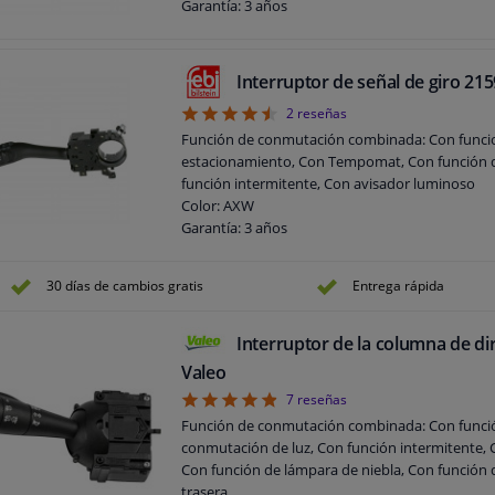
Garantía: 3 años
Interruptor de señal de giro 21
4.5
2
reseñas
Función de conmutación combinada: Con funcio
estacionamiento, Con Tempomat, Con función de
función intermitente, Con avisador luminoso
Color: AXW
Garantía: 3 años
30 días de cambios gratis
Entrega rápida
Interruptor de la columna de di
Valeo
4.86
7
reseñas
Función de conmutación combinada: Con funci
conmutación de luz, Con función intermitente, 
Con función de lámpara de niebla, Con función d
trasera