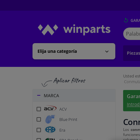
GARA
Buscar
en
Winpart
Elija una categoría
Pieza
Usted est
Conmutad
MARCA
Garan
Introd
ACV
Conm
Blue Print
Los
conm
Era
funciones
columna d