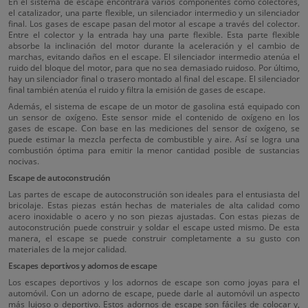
En el sistema de escape encontrará varios componentes como colectores,
el catalizador, una parte flexible, un silenciador intermedio y un silenciador
final. Los gases de escape pasan del motor al escape a través del colector.
Entre el colector y la entrada hay una parte flexible. Esta parte flexible
absorbe la inclinación del motor durante la aceleración y el cambio de
marchas, evitando daños en el escape. El silenciador intermedio atenúa el
ruido del bloque del motor, para que no sea demasiado ruidoso. Por último,
hay un silenciador final o trasero montado al final del escape. El silenciador
final también atenúa el ruido y filtra la emisión de gases de escape.
Además, el sistema de escape de un motor de gasolina está equipado con
un sensor de oxígeno. Este sensor mide el contenido de oxígeno en los
gases de escape. Con base en las mediciones del sensor de oxígeno, se
puede estimar la mezcla perfecta de combustible y aire. Así se logra una
combustión óptima para emitir la menor cantidad posible de sustancias
nocivas.
Escape de autoconstrución
Las partes de escape de autoconstrución son ideales para el entusiasta del
bricolaje. Estas piezas están hechas de materiales de alta calidad como
acero inoxidable o acero y no son piezas ajustadas. Con estas piezas de
autoconstrución puede construir y soldar el escape usted mismo. De esta
manera, el escape se puede construir completamente a su gusto con
materiales de la mejor calidad.
Escapes deportivos y adornos de escape
Los escapes deportivos y los adornos de escape son como joyas para el
automóvil. Con un adorno de escape, puede darle al automóvil un aspecto
más lujoso o deportivo. Estos adornos de escape son fáciles de colocar y,