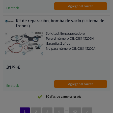
Agregar al carrito
En stock
Kit de reparación, bomba de vacío (sistema de
frenos)
Solicitud: Empaquetadora
Para el número OE: 038145209H
Garantía: 2 años
No para número OE: 038145209A
31,
€
92
Agregar al carrito
En stock
30 días de cambios gratis
...
1
2
3
4
42
>