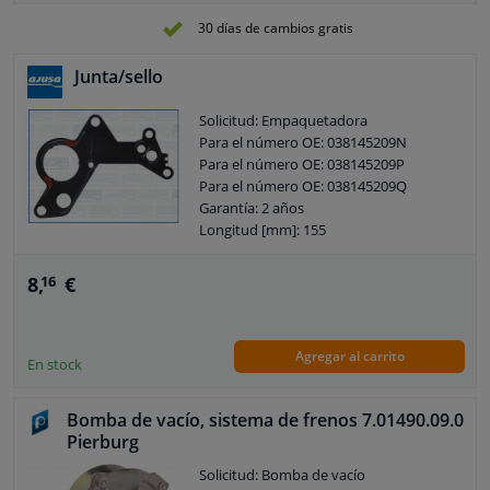
30 días de cambios gratis
Junta/sello
Solicitud: Empaquetadora
Para el número OE: 038145209N
Para el número OE: 038145209P
Para el número OE: 038145209Q
Garantía: 2 años
Longitud [mm]: 155
Ancho [mm]: 110
Espesor [mm]: 0,35
8,
€
16
Agregar al carrito
En stock
Bomba de vacío, sistema de frenos 7.01490.09.0
Pierburg
Solicitud: Bomba de vacío