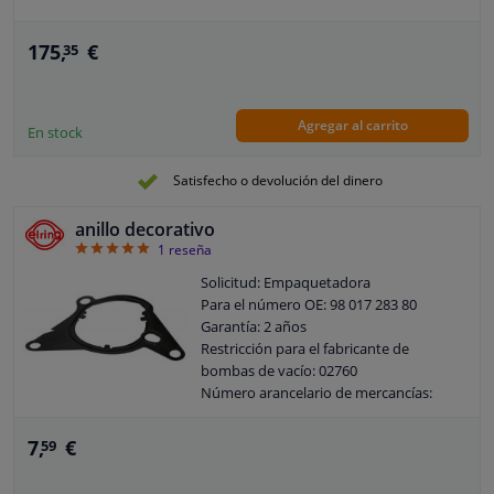
175,
€
35
Agregar al carrito
En stock
Satisfecho o devolución del dinero
anillo decorativo
5
1
reseña
Solicitud: Empaquetadora
Para el número OE: 98 017 283 80
Garantía: 2 años
Restricción para el fabricante de
bombas de vacío: 02760
Número arancelario de mercancías:
8409919990
7,
€
59