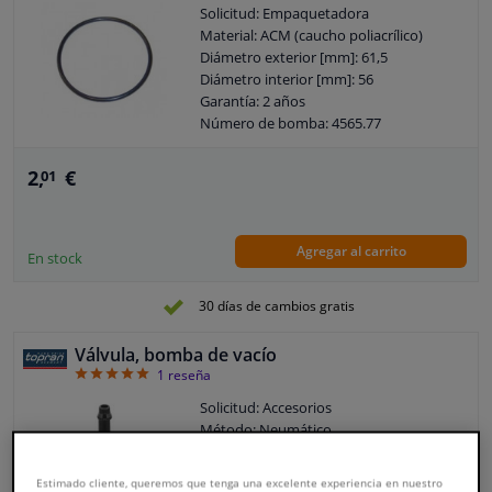
Solicitud: Empaquetadora
Material: ACM (caucho poliacrílico)
Diámetro exterior [mm]: 61,5
Diámetro interior [mm]: 56
Garantía: 2 años
Número de bomba: 4565.77
Número de bomba: 11667556919
Espesor [mm]: 2,75
2,
€
01
Forma de la sección transversal: Junta
tórica
Número arancelario de mercancías:
Agregar al carrito
3926909985
En stock
30 días de cambios gratis
Válvula, bomba de vacío
5
1
reseña
Solicitud: Accesorios
Método: Neumático
Forma: Recto
Tipo de válvula: Válvula de retención
Estimado cliente, queremos que tenga una excelente experiencia en nuestro