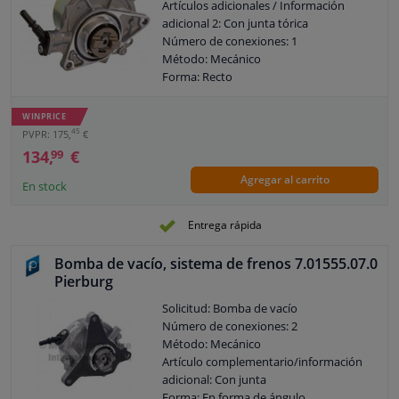
Artículos adicionales / Información
adicional 2: Con junta tórica
Número de conexiones: 1
Método: Mecánico
Forma: Recto
Tipo de bomba: Bomba de mamparo
Tipo de combustible: Gasolina
WINPRICE
Garantía: 2 años
45
PVPR: 175,
€
134,
€
99
Agregar al carrito
En stock
Entrega rápida
Bomba de vacío, sistema de frenos 7.01555.07.0
Pierburg
Solicitud: Bomba de vacío
Número de conexiones: 2
Método: Mecánico
Artículo complementario/información
adicional: Con junta
Forma: En forma de ángulo