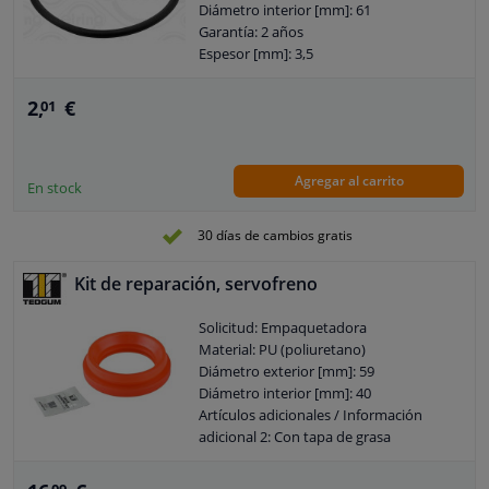
Diámetro interior [mm]: 61
Garantía: 2 años
Espesor [mm]: 3,5
Forma de la sección transversal: Junta
tórica
2,
€
01
Número arancelario de mercancías:
3926909985
Agregar al carrito
En stock
30 días de cambios gratis
Kit de reparación, servofreno
Solicitud: Empaquetadora
Material: PU (poliuretano)
Diámetro exterior [mm]: 59
Diámetro interior [mm]: 40
Artículos adicionales / Información
adicional 2: Con tapa de grasa
Cantidad requerida: 1
Color: 201608