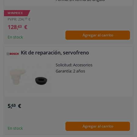
Tipo de bomba: Bomba de mamparo
Tipo de combustible: Gasolina
WINPRICE
Garantía: 2 años
26
PVPR: 234,
€
128,
€
43
Agregar al carrito
En stock
Kit de reparación, servofreno
Solicitud: Accesorios
Garantía: 2 años
5,
€
63
Agregar al carrito
En stock