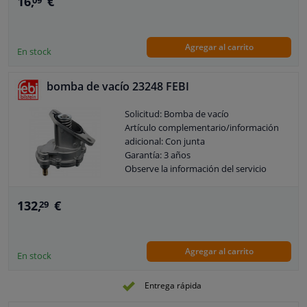
16,
€
09
Longitud 1 [mm]: 14
Longitud 2 [mm]: 14
Garantía: 2 años
Agregar al carrito
Para el número de fabricante: 03.7718-
En stock
5018.1
Valor de dureza Shore A del elemento
bomba de vacío 23248 FEBI
base: 80
Peso [kg]: 0,02
Solicitud: Bomba de vacío
Artículo complementario/información
adicional: Con junta
Garantía: 3 años
Observe la información del servicio
132,
€
29
Agregar al carrito
En stock
Entrega rápida