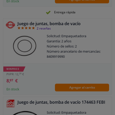
En stock
Entrega rápida
Juego de juntas, bomba de vacío
5
2
reseñas
Solicitud: Empaquetadora
Garantía: 2 años
Número de sellos: 2
Número arancelario de mercancías:
8409919990
WINPRICE
28
PVPR: 12,
€
8,
€
97
Agregar al carrito
En stock
Juego de juntas, bomba de vacío 174463 FEBI
Solicitud: Empaquetadora