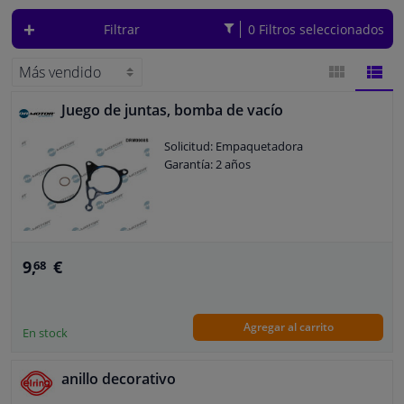
tenga que frenar mucho más fuerte de lo que normalmente está
acostumbrado. Esto puede llevar fácilmente a errores de cálculo. Por eso,
Filtrar
0 Filtros seleccionados
es muy importante reemplazar el servofreno a tiempo. En Winparts, puede
Ventanas y accesorios
pedir las piezas de automóvil correctas fácilmente en línea usando nuestra
práctica herramienta de verificación de matrícula.
Interiores y tapicería
Juego de juntas, bomba de vacío
VISTA
VIST
Limpieza y proteccón
Solicitud: Empaquetadora
DE
DE
Garantía: 2 años
Taller y herramientas
BLOQUES
LISTA
Accesorios para autocaravana, motor, bicicleta y barco
9,
€
68
Sensores y Aparatos Electrónicos
Agregar al carrito
En stock
anillo decorativo