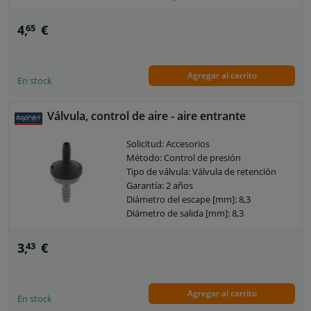
Método de construcción sellado: Junta
de elastómero metálico
4,
€
65
Garantía: 2 años
Material básico: Acero
Agregar al carrito
En stock
Válvula, control de aire - aire entrante
Solicitud: Accesorios
Método: Control de presión
Tipo de válvula: Válvula de retención
Garantía: 2 años
Diámetro del escape [mm]: 8,3
Diámetro de salida [mm]: 8,3
3,
€
43
Agregar al carrito
En stock