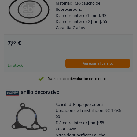
Material: FCR (caucho de
fluorocarbono)
Diámetro interior1 [mm]: 93
Diámetro interior 2 [mm]: 55
Garantía: 2 años
Espesor [mm]: 3,2
Espesor [mm]: 2,5
7,
€
90
Agregar al carrito
En stock
Satisfecho o devolución del dinero
anillo decorativo
Solicitud: Empaquetadora
Ubicación de la instalación: 9C-1-636
001
Diámetro interior [mm]: 58
Color: AXW
Ã?rea de superficie: Caucho