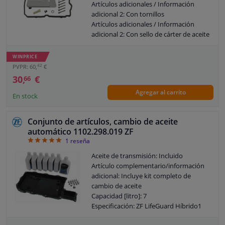
Artículos adicionales / Información
adicional 2: Con tornillos
Artículos adicionales / Información
adicional 2: Con sello de cárter de aceite
Artículos adicionales / Información
adicional 2: Con tubo de
WINPRICE
desbordamiento
42
PVPR: 60,
€
Tipo de filtro: Filtro de tamiz
30,
€
66
Garantía: 3 años
Agregar al carrito
Material de la junta: ACM (caucho
En stock
poliacrílico)
No para código de implementación
Conjunto de artículos, cambio de aceite
especial: A89
automático 1102.298.019 ZF
5
1
reseña
Aceite de transmisión: Incluido
Artículo complementario/información
adicional: Incluye kit completo de
cambio de aceite
Capacidad [litro]: 7
Especificación: ZF LifeGuard Híbrido1
Kit de reparación alternativo: