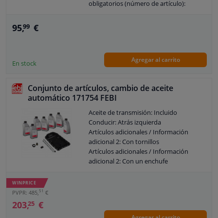
obligatorios (número de artículo):
S671.090.310
Los siguientes artículos son
95,
€
99
obligatorios (número de artículo):
S671.090.311
Los siguientes artículos son
Agregar al carrito
obligatorios (número de artículo):
En stock
S671.090.312
Kit de reparación alternativo:
Conjunto de artículos, cambio de aceite
1087.298.365
automático 171754 FEBI
Garantía: 2 años
Aceite de transmisión: Incluido
Conducir: Atrás izquierda
Artículos adicionales / Información
adicional 2: Con tornillos
Artículos adicionales / Información
adicional 2: Con un enchufe
Artículos adicionales / Información
adicional 2: Con cantidad de aceite para
WINPRICE
cambio de aceite estándar
51
PVPR: 485,
€
Capacidad [litro]: 7
203,
€
25
Especificación: BMW ATF 2
Agregar al carrito