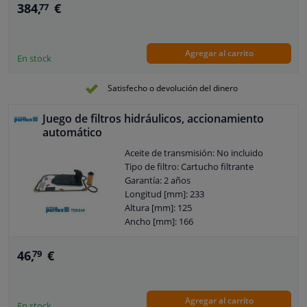
1102.298.018
384,
€
77
Garantía: 2 años
Agregar al carrito
En stock
Satisfecho o devolución del dinero
Juego de filtros hidráulicos, accionamiento
automático
Aceite de transmisión: No incluido
Tipo de filtro: Cartucho filtrante
Garantía: 2 años
Longitud [mm]: 233
Altura [mm]: 125
Ancho [mm]: 166
46,
€
79
Agregar al carrito
En stock