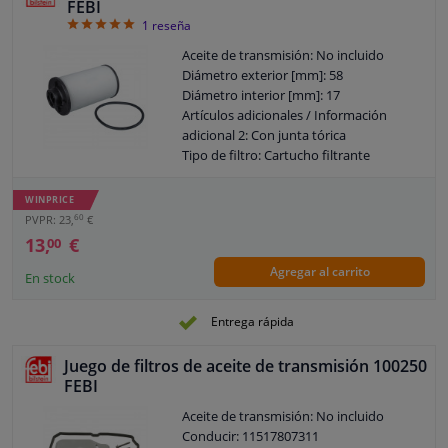
FEBI
5
1
reseña
Aceite de transmisión: No incluido
Diámetro exterior [mm]: 58
Diámetro interior [mm]: 17
Artículos adicionales / Información
adicional 2: Con junta tórica
Tipo de filtro: Cartucho filtrante
Garantía: 3 años
Altura [mm]: 105
WINPRICE
60
PVPR: 23,
€
13,
€
00
Agregar al carrito
En stock
Entrega rápida
Juego de filtros de aceite de transmisión 100250
FEBI
Aceite de transmisión: No incluido
Conducir: 11517807311