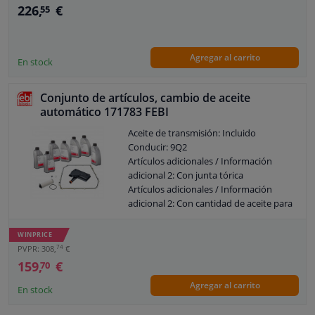
obligatorios (número de artículo):
226,
€
55
1071.298.041
Kit de reparación alternativo:
1071.298.038
Agregar al carrito
Garantía: 2 años
En stock
Conjunto de artículos, cambio de aceite
automático 171783 FEBI
Aceite de transmisión: Incluido
Conducir: 9Q2
Artículos adicionales / Información
adicional 2: Con junta tórica
Artículos adicionales / Información
adicional 2: Con cantidad de aceite para
cambio de aceite estándar
Artículo complementario/información
WINPRICE
adicional: Con junta
74
PVPR: 308,
€
Artículo complementario/información
159,
€
70
adicional: Con tornillo purga aceite
Agregar al carrito
Capacidad [litro]: 7
En stock
Para el número de PR: 0B5