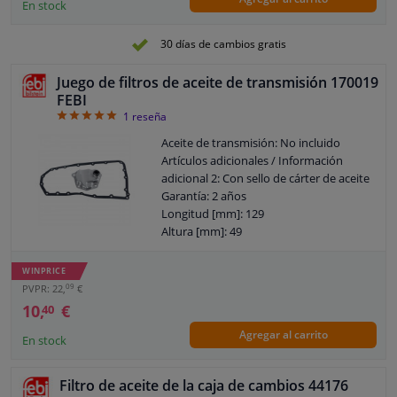
Especificación: ATF M-1375.4
En stock
Identificación de la caja de cambios:
6HP19
30 días de cambios gratis
Identificación de la caja de cambios:
6HP21X
Juego de filtros de aceite de transmisión 170019
Reemplazar después de [km]: 80000
FEBI
Garantía: 2 años
5
1
reseña
Reemplazar después de [año]: 5
Aceite de transmisión: No incluido
Color del fluido industrial: Amarillo
Artículos adicionales / Información
Observe la información del servicio
adicional 2: Con sello de cárter de aceite
Garantía: 2 años
Longitud [mm]: 129
Altura [mm]: 49
Ancho [mm]: 110
WINPRICE
09
PVPR: 22,
€
10,
€
40
Agregar al carrito
En stock
Filtro de aceite de la caja de cambios 44176