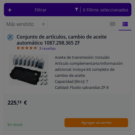
Filtrar
0 Filtros seleccionados
Ventanas y accesorios
Interiores y tapicería
Conjunto de artículos, cambio de aceite
VISTA
VIST
automático 1087.298.365 ZF
Limpieza y proteccón
5
3
reseñas
DE
DE
Aceite de transmisión: Incluido
Taller y herramientas
BLOQUES
LISTA
Artículo complementario/información
adicional: Incluye kit completo de
cambio de aceite
Accesorios para autocaravana, motor, bicicleta y barco
Capacidad [litro]: 7
Calidad: Fluido salvavidas ZF 8
Sensores y Aparatos Electrónicos
Kit de reparación alternativo:
1087.298.364
225,
€
13
Garantía: 2 años
Agregar al carrito
En stock