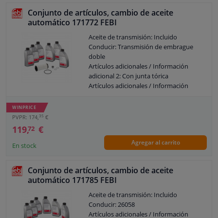
722.9
Conjunto de artículos, cambio de aceite
Reemplazar después de [km]: 50000
automático 171772 FEBI
Garantía: 2 años
Reemplazar después de [año]: 3
Aceite de transmisión: Incluido
Color del fluido industrial: 201608
Conducir: Transmisión de embrague
No para código de implementación
doble
especial: A89
Artículos adicionales / Información
Observe la información del servicio
adicional 2: Con junta tórica
Artículos adicionales / Información
adicional 2: Con cantidad de aceite para
cambio de aceite estándar
WINPRICE
Artículo complementario/información
35
PVPR: 174,
€
adicional: Con tornillo purga aceite
119,
€
72
Capacidad [litro]: 6
Agregar al carrito
Especificación: VW TL 52 182
En stock
Identificación de la caja de cambios:
DQ500 / DQ400E
Conjunto de artículos, cambio de aceite
Reemplazar después de [km]: 60000
automático 171785 FEBI
Garantía: 2 años
Reemplazar después de [año]: 5
Aceite de transmisión: Incluido
Color del fluido industrial: Amarillo
Conducir: 26058
Observe la información del servicio
Artículos adicionales / Información