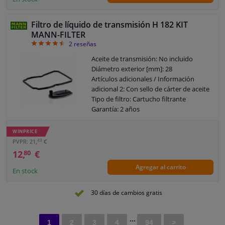
Filtro de líquido de transmisión H 182 KIT
MANN-FILTER
4.5
2
reseñas
Aceite de transmisión: No incluido
Diámetro exterior [mm]: 28
Artículos adicionales / Información
adicional 2: Con sello de cárter de aceite
Tipo de filtro: Cartucho filtrante
Garantía: 2 años
Altura [mm]: 18
Ancho [mm]: 111
WINPRICE
Reglamento General de Seguridad de
43
PVPR: 21,
€
los Productos (GPSR) de la UE: Se
12,
€
80
requiere experiencia mecánica según
Agregar al carrito
IEC 60417-6183
En stock
30 días de cambios gratis
...
1
2
3
4
94
>