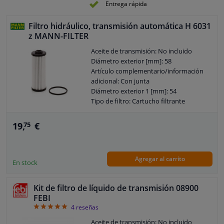
Especificación: VW TL 52 182
Entrega rápida
Especificación: Porsche PDK
Tipo de caja de cambios: S-tronic
Filtro hidráulico, transmisión automática H 6031
Identificación de la caja de cambios:
z MANN-FILTER
DL501
Reemplazar después de [km]: 60000
Aceite de transmisión: No incluido
Garantía: 2 años
Diámetro exterior [mm]: 58
Reemplazar después de [año]: 5
Artículo complementario/información
Color del fluido industrial: Amarillo
adicional: Con junta
Observe la información del servicio
Diámetro exterior 1 [mm]: 54
Tipo de filtro: Cartucho filtrante
Garantía: 2 años
Altura [mm]: 136
19,
€
75
Reglamento General de Seguridad de
los Productos (GPSR) de la UE: Se
requiere experiencia mecánica según
Agregar al carrito
IEC 60417-6183
En stock
Kit de filtro de líquido de transmisión 08900
FEBI
5
4
reseñas
Aceite de transmisión: No incluido