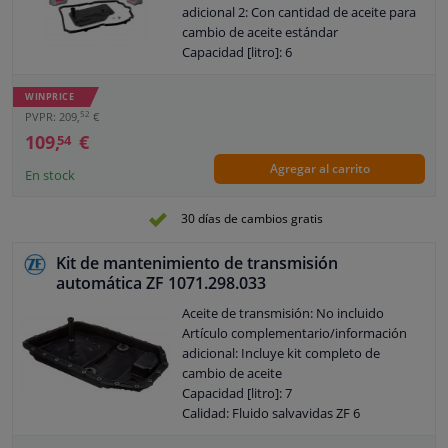
adicional 2: Con cantidad de aceite para
cambio de aceite estándar
Capacidad [litro]: 6
Especificación: MB 236.15
Tipo de caja de cambios: 7G-Tronic Plus
WINPRICE
Identificación de la caja de cambios:
52
PVPR: 209,
€
722.9
109,
€
54
Reemplazar después de [km]: 60000
Agregar al carrito
Garantía: 2 años
En stock
Reemplazar después de [año]: 5
Color del fluido industrial: 4B52
30 días de cambios gratis
Para código de implementación
especial: A89
Kit de mantenimiento de transmisión
Observe la información del servicio
automática ZF 1071.298.033
Aceite de transmisión: No incluido
Artículo complementario/información
adicional: Incluye kit completo de
cambio de aceite
Capacidad [litro]: 7
Calidad: Fluido salvavidas ZF 6
Los siguientes artículos son