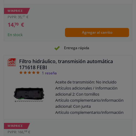
Color del fluido industrial: 201608
Garantía: 2 años
Observe la información del servicio
Altura [mm]: 105
WINPRICE
Reglamento General de Seguridad de
21
PVPR: 35,
€
los Productos (GPSR) de la UE: Se
14,
€
70
requiere experiencia mecánica según
Agregar al carrito
IEC 60417-6183
En stock
Entrega rápida
Filtro hidráulico, transmisión automática
171618 FEBI
5
1
reseña
Aceite de transmisión: No incluido
Artículos adicionales / Información
adicional 2: Con tornillos
Artículo complementario/información
adicional: Con junta
Artículo complementario/información
adicional: Con tornillo purga aceite
Artículo complementario/información
WINPRICE
adicional: Cárter de aceite con
08
PVPR: 166,
€