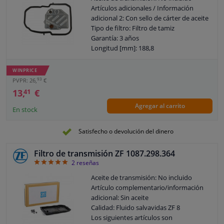
Artículos adicionales / Información
adicional 2: Con sello de cárter de aceite
Tipo de filtro: Filtro de tamiz
Garantía: 3 años
Longitud [mm]: 188,8
Altura [mm]: 20
Material de la junta: NBR (Nitrilo
WINPRICE
Butadieno Kautschuk)
93
PVPR: 26,
€
Ancho [mm]: 175
13,
€
41
Agregar al carrito
En stock
Satisfecho o devolución del dinero
Filtro de transmisión ZF 1087.298.364
5
2
reseñas
Aceite de transmisión: No incluido
Artículo complementario/información
adicional: Sin aceite
Calidad: Fluido salvavidas ZF 8
Los siguientes artículos son