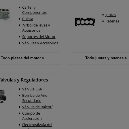
Cárter y
Componentes
Juntas
Culata
Retenes
??rbol de levas y
Accesorios
Soportes del Motor
Válvulas y Accesorios
Todo piezas del motor >
Todo juntas y retenes >
álvulas y Reguladores
Válvula EGR
Bomba de Aire
Secundario
Válvula de Ralentí
Cuerpo de
Aceleración
Electroválvula del