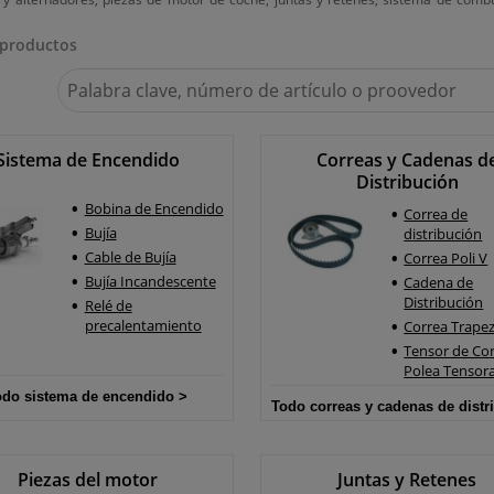
 productos
Buscar
en
Winparts.es
Sistema de Encendido
Correas y Cadenas d
Distribución
Bobina de Encendido
Correa de
Bujía
distribución
Cable de Bujía
Correa Poli V
Bujía Incandescente
Cadena de
Distribución
Relé de
precalentamiento
Correa Trapez
Tensor de Cor
Polea Tensor
odo sistema de encendido >
Todo correas y cadenas de distr
>
Piezas del motor
Juntas y Retenes