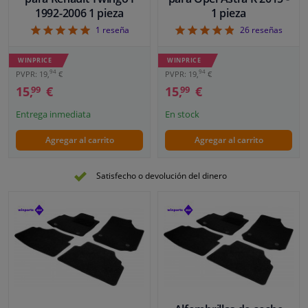
1992-2006 1 pieza
1 pieza
5
4.85
1
reseña
26
reseñas
WINPRICE
WINPRICE
94
94
PVPR: 19,
€
PVPR: 19,
€
15,
€
15,
€
99
99
Entrega inmediata
En stock
Agregar al carrito
Agregar al carrito
Satisfecho o devolución del dinero