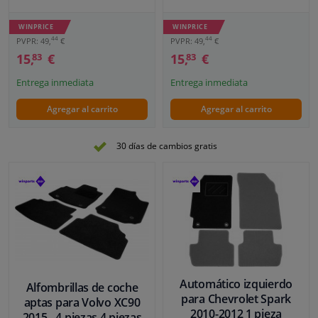
WINPRICE
WINPRICE
44
44
PVPR: 49,
€
PVPR: 49,
€
15,
€
15,
€
83
83
Entrega inmediata
Entrega inmediata
Agregar al carrito
Agregar al carrito
30 días de cambios gratis
Automático izquierdo
Alfombrillas de coche
para Chevrolet Spark
aptas para Volvo XC90
2010-2012 1 pieza
2015 - 4 piezas 4 piezas