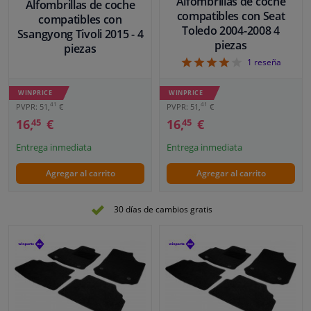
Alfombrillas de coche
Alfombrillas de coche
compatibles con Seat
compatibles con
Toledo 2004-2008 4
Ssangyong Tivoli 2015 - 4
piezas
piezas
4
1
reseña
WINPRICE
WINPRICE
41
41
PVPR: 51,
€
PVPR: 51,
€
16,
€
16,
€
45
45
Entrega inmediata
Entrega inmediata
Agregar al carrito
Agregar al carrito
30 días de cambios gratis