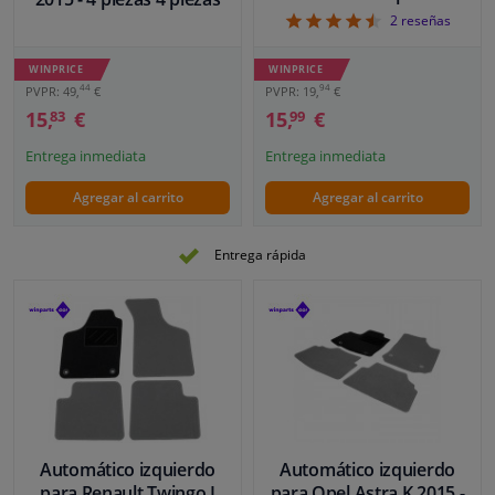
4.5
2
reseñas
WINPRICE
WINPRICE
44
94
PVPR: 49,
€
PVPR: 19,
€
15,
€
15,
€
83
99
Entrega inmediata
Entrega inmediata
Agregar al carrito
Agregar al carrito
Entrega rápida
Automático izquierdo
Automático izquierdo
para Renault Twingo I
para Opel Astra K 2015 -