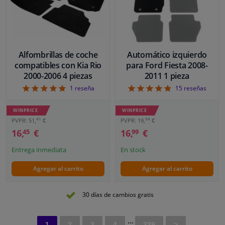
Alfombrillas de coche
Automático izquierdo
compatibles con Kia Rio
para Ford Fiesta 2008-
2000-2006 4 piezas
2011 1 pieza
5
4.87
1
reseña
15
reseñas
WINPRICE
WINPRICE
41
94
PVPR: 51,
€
PVPR: 19,
€
16,
€
16,
€
45
99
Entrega inmediata
En stock
Agregar al carrito
Agregar al carrito
30 días de cambios gratis
...
1
2
3
4
339
>