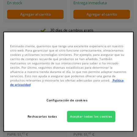
En stock
Entrega inmediata
Agregar al carrito
Agregar al carrito
30 días de cambios gratis
Estimado cliente, queremos que tenga una excelente experiencia en nuestro
sitio web. Para garantizar que el sitio funcione correctamente, almacenamos
cookies y utilizamos tecnologías similares. Por ejemplo, para asegurar que su
carrito de compras recuerde qué productos se han añadido. También
realizamos un seguimiento de sus interacciones para saber si ha iniciado
sesión. Por último, seguimos diversas estadísticas para determinar la
afluencia a nuestra tienda durante el día, lo que nos permite adaptar nuestros
servicios. Esto nos ayuda a asegurar que podemos ofrecer una gama de
productos relevantes y mostrarle las ofertas adecuadas para usted.
Política
de privacidad
Alfombrillas de coche
compatibles con Land
Alfombrillas de coche
Configuración de cookies
Rover Discovery 2004-
compatibles con Jaguar I-
2009, 4 piezas
Pace 2018 - 4 piezas
Rechazarlas todas
Aceptar todas las cookies
WINPRICE
WINPRICE
41
41
PVPR: 51,
€
PVPR: 51,
€