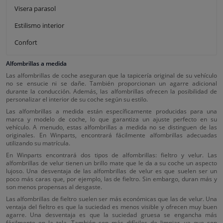
Visera parasol
Estilismo interior
Confort
Alfombrillas a medida
Las alfombrillas de coche aseguran que la tapicería original de su vehículo
no se ensucie ni se dañe. También proporcionan un agarre adicional
durante la conducción. Además, las alfombrillas ofrecen la posibilidad de
personalizar el interior de su coche según su estilo.
Las alfombrillas a medida están específicamente producidas para una
marca y modelo de coche, lo que garantiza un ajuste perfecto en su
vehículo. A menudo, estas alfombrillas a medida no se distinguen de las
originales. En Winparts, encontrará fácilmente alfombrillas adecuadas
utilizando su matrícula.
En Winparts encontrará dos tipos de alfombrillas: fieltro y velur. Las
alfombrillas de velur tienen un brillo mate que le da a su coche un aspecto
lujoso. Una desventaja de las alfombrillas de velur es que suelen ser un
poco más caras que, por ejemplo, las de fieltro. Sin embargo, duran más y
son menos propensas al desgaste.
Las alfombrillas de fieltro suelen ser más económicas que las de velur. Una
ventaja del fieltro es que la suciedad es menos visible y ofrecen muy buen
agarre. Una desventaja es que la suciedad gruesa se engancha más
fácilmente en la tela. También son más difíciles de limpiar, ya que son