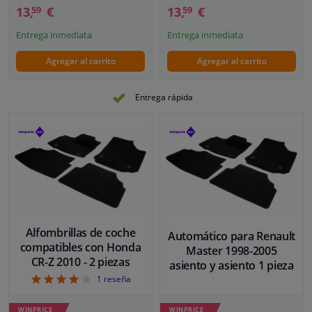
13,
€
13,
€
59
59
Entrega inmediata
Entrega inmediata
Agregar al carrito
Agregar al carrito
Entrega rápida
Alfombrillas de coche
Automático para Renault
compatibles con Honda
Master 1998-2005
CR-Z 2010 - 2 piezas
asiento y asiento 1 pieza
4
1
reseña
WINPRICE
WINPRICE