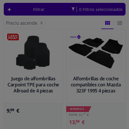
de aguja o terciopelo.
Filtrar
0 Filtros seleccionados
Ventanas y accesorios
Interiores y tapicería
VISTA
VISTA
Limpieza y proteccón
DE
DE
Taller y herramientas
BLOQUES
LISTA
Accesorios para autocaravana, motor, bicicleta y barco
Juego de alfombrillas
Alfombrillas de coche
Carpoint TPE para coche
compatibles con Mazda
Sensores y Aparatos Electrónicos
Allroad de 4 piezas
323F 1995 4 piezas
9,
€
WINPRICE
99
41
PVPR: 51,
€
13,
€
59