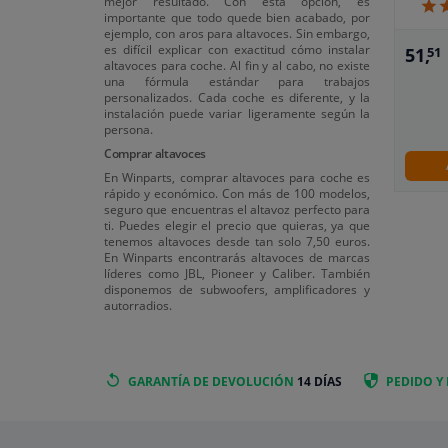
mejor resultado. Con esta opción, es
importante que todo quede bien acabado, por
ejemplo, con aros para altavoces. Sin embargo,
es difícil explicar con exactitud cómo instalar
51,
51
altavoces para coche. Al fin y al cabo, no existe
una fórmula estándar para trabajos
personalizados. Cada coche es diferente, y la
instalación puede variar ligeramente según la
persona.
Comprar altavoces
En Winparts, comprar altavoces para coche es
rápido y económico. Con más de 100 modelos,
seguro que encuentras el altavoz perfecto para
ti. Puedes elegir el precio que quieras, ya que
tenemos altavoces desde tan solo 7,50 euros.
En Winparts encontrarás altavoces de marcas
líderes como JBL, Pioneer y Caliber. También
disponemos de subwoofers, amplificadores y
autorradios.
GARANTÍA DE DEVOLUCIÓN
14 DÍAS
PEDIDO Y