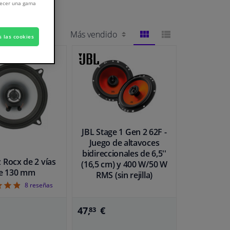
frecer una gama
s las cookies
VISTA
VISTA
DE
DE
BLOQUES
LISTA
JBL Stage 1 Gen 2 62F -
Juego de altavoces
bidireccionales de 6,5''
 Rocx de 2 vías
(16,5 cm) y 400 W/50 W
e 130 mm
RMS (sin rejilla)
4.88
8
reseñas
47,
€
83