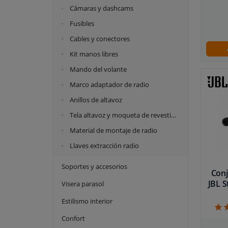
Cámaras y dashcams
170 MM
220 vatios
Fusibles
190 MM
230 vatios
Cables y conectores
200 MM
240 vatios
Kit manos libres
220 MM
250 vatios
Mando del volante
230 MM
255 vatios
Marco adaptador de radio
250 MM
260 vatios
Anillos de altavoz
260 MM
280 vatios
Tela altavoz y moqueta de revestimiento
300 MM
300 vatios
Material de montaje de radio
320 vatios
Llaves extracción radio
350 vatios
Soportes y accesorios
360 vatios
Conj
JBL S
Visera parasol
375 vatios
Estilismo interior
380 vatios
400 vatios
Confort