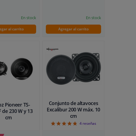
En stock
En stock
egar al carrito
Agregar al carrito
Conjunto de altavoces
oz Pioneer TS-
Excalibur 200 W máx. 10
 de 230 W y 13
cm
cm
4.75
4
reseñas