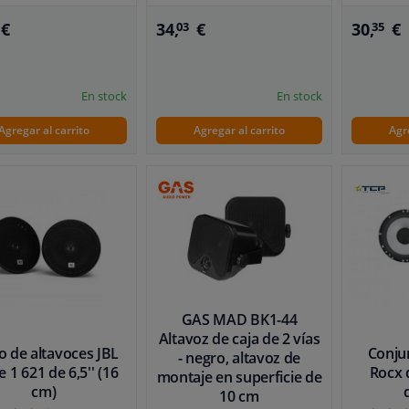
34,
€
30,
€
€
03
35
En stock
En stock
Agregar al carrito
Agregar al carrito
Agr
GAS MAD BK1-44
Altavoz de caja de 2 vías
o de altavoces JBL
Conju
- negro, altavoz de
e 1 621 de 6,5'' (16
Rocx 
montaje en superficie de
cm)
10 cm