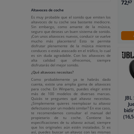
72,
67
420 vatios
Altavoces de coche
440 vatios
Es muy probable que el sonido que emiten los
450 vatios
altavoces de tu coche sea bastante mediocre.
Sin embargo, como amante de la música,
500 vatios
seguro que deseas un buen sistema de sonido.
¡Con unos altavoces nuevos, conducir se vuelve
550 vatios
mucho más placentero! Esto te permite
disfrutar plenamente de la música mientras
560 vatios
conduces o estás atascado en el tráfico, lo cual
es sin duda agradable. Con los altavoces de
600 vatios
alta calidad que ofrecemos, siempre
disfrutarás del mejor sonido.
650 vatios
¿Qué altavoces necesitas?
720 vatios
Como probablemente ya te habrás dado
cuenta, existe una amplia gama de altavoces
1000 vatios
para coche. En Winparts, puedes elegir entre
más de 100 modelos de diversas marcas.
JBL 
Quizás te preguntes qué altavoz necesitas.
Ju
¿Simplemente quieres reemplazar tu altavoz
defectuoso por un modelo similar? En ese caso,
bidi
te recomendamos consultar el manual del
(16,
propietario de tu coche. Contiene las
especificaciones de tu altavoz actual, siempre
que los originales aún estén instalados. Si es
así, puedes buscar un altavoz con las mismas