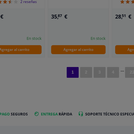
3.5
2
reseñas
€
28,
€
35,
€
51
87
En stock
En stock
Agregar al carrito
Agregar al carrito
Agr
...
1
2
3
4
2
 PAGO
SEGUROS
ENTREGA
RÁPIDA
SOPORTE TÉCNICO ESPECI