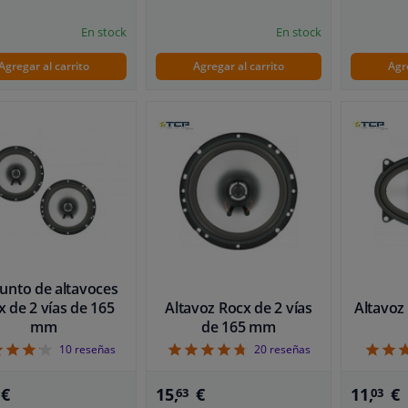
En stock
En stock
Agregar al carrito
Agregar al carrito
Agr
unto de altavoces
x de 2 vías de 165
Altavoz Rocx de 2 vías
Altavoz 
mm
de 165 mm
4.2
4.75
10
reseñas
20
reseñas
€
15,
€
11,
€
63
03