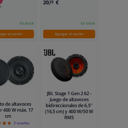
20,
€
23
€
En stock
En stock
egar al carrito
Agregar al carrito
JBL Stage 1 Gen 2 62 -
Juego de altavoces
to de altavoces
bidireccionales de 6,5''
ur 400 W máx. 17
(16,5 cm) y 400 W/50 W
cm
RMS
4.67
3
reseñas