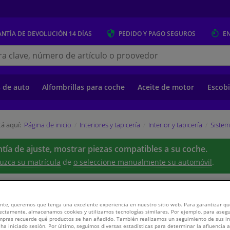
NTÍA DE DEVOLUCIÓN
14 DÍAS
PEDIDO Y PAGO
SEGUROS
E
s.es
s de auto
Alfombrillas para coche
Aceite de motor
Escobi
á aquí:
Página de inicio
Interiores y tapicería
Interior y tapicería
Sistem
tía de ajuste, mostrar piezas compatibles a su coche.
uzca su matrícula
de
o seleccione manualmente su automóvil
.
voces de coche
s buenos
altavoces para coche
, podrás disfrutar al máximo de la música. ¿Y
nte, queremos que tenga una excelente experiencia en nuestro sitio web. Para garantizar que
on suficientes para reproducir la música con la calidad que merece. Con unos 
ectamente, almacenamos cookies y utilizamos tecnologías similares. Por ejemplo, para aseg
ompras recuerde qué productos se han añadido. También realizamos un seguimiento de sus i
eto. En Winparts encontrarás altavoces de marcas líderes como JBL, Caliber 
 ha iniciado sesión. Por último, seguimos diversas estadísticas para determinar la afluencia 
dores y subwoofers para coche.