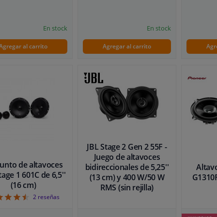
En stock
En stock
Agregar al carrito
Agregar al carrito
Agr
JBL Stage 2 Gen 2 55F -
Juego de altavoces
unto de altavoces
bidireccionales de 5,25''
Altav
tage 1 601C de 6,5''
(13 cm) y 400 W/50 W
G1310F
(16 cm)
RMS (sin rejilla)
4.5
2
reseñas