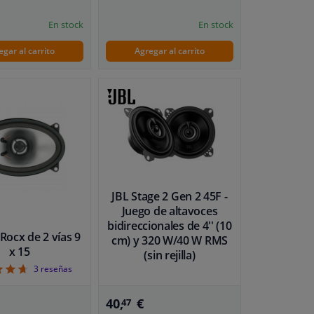
En stock
En stock
egar al carrito
Agregar al carrito
JBL Stage 2 Gen 2 45F -
Juego de altavoces
bidireccionales de 4'' (10
Rocx de 2 vías 9
cm) y 320 W/40 W RMS
x 15
(sin rejilla)
4.67
3
reseñas
40,
€
47