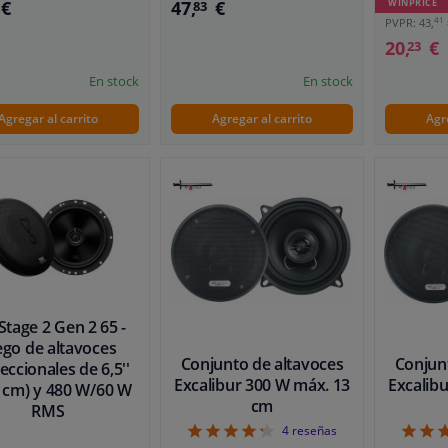
€
47,
€
WINPRICE
83
41
PVPR: 43,
20,
€
23
En stock
En stock
Agregar al carrito
Agregar al carrito
Agr
Stage 2 Gen 2 65 -
ego de altavoces
Conjunto de altavoces
Conjun
reccionales de 6,5''
Excalibur 300 W máx. 13
Excalib
5 cm) y 480 W/60 W
cm
RMS
4.25
4
reseñas