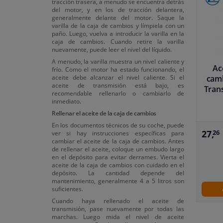
tracción trasera, a menudo se encuentra detrás
del motor, y en los de tracción delantera,
generalmente delante del motor. Saque la
varilla de la caja de cambios y límpiela con un
paño. Luego, vuelva a introducir la varilla en la
caja de cambios. Cuando retire la varilla
nuevamente, puede leer el nivel del líquido.
A menudo, la varilla muestra un nivel caliente y
Ac
frío. Como el motor ha estado funcionando, el
camb
aceite debe alcanzar el nivel caliente. Si el
aceite de transmisión está bajo, es
Tran
recomendable rellenarlo o cambiarlo de
inmediato.
Rellenar el aceite de la caja de cambios
En los documentos técnicos de su coche, puede
27,
26
ver si hay instrucciones específicas para
cambiar el aceite de la caja de cambios. Antes
de rellenar el aceite, coloque un embudo largo
en el depósito para evitar derrames. Vierta el
aceite de la caja de cambios con cuidado en el
depósito. La cantidad depende del
mantenimiento, generalmente 4 a 5 litros son
suficientes.
Cuando haya rellenado el aceite de
transmisión, pase nuevamente por todas las
marchas. Luego mida el nivel de aceite