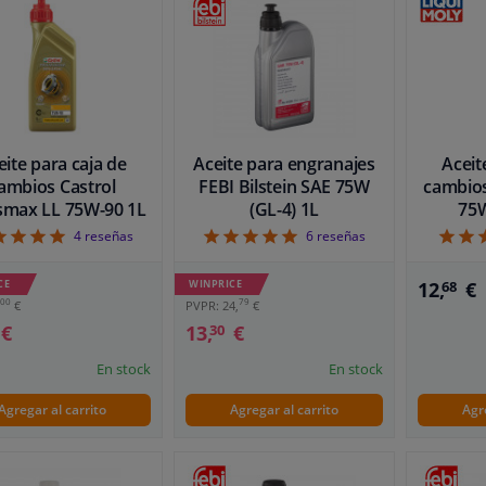
eite para caja de
Aceite para engranajes
Aceit
ambios Castrol
FEBI Bilstein SAE 75W
cambios
smax LL 75W-90 1L
(GL-4) 1L
75
5
5
4
reseñas
6
reseñas
CE
WINPRICE
12,
€
68
00
79
€
PVPR: 24,
€
€
13,
€
30
En stock
En stock
Agregar al carrito
Agregar al carrito
Agr