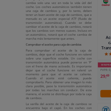
cambia solo una vez en toda la vida útil del
coche. Los coches automáticos también tienen
una caja de cambios y, por lo tanto, deben
tener un buen aceite de caja de cambios, que a
menudo es un aceite especial ATF (fluido de
transmisión automática). Cuando se debe
cambiar el aceite de la caja de cambios, notará
que los cambios son menos suaves. Incluso en
un automático, notará que el coche cambia de
Ac
marcha más lentamente que antes.
c
Comprobar el aceite para caja de cambios
Tran
Para comprobar el aceite de la caja de
cambios, deje que el coche funcione en ralentí
sobre una superficie estable. Un coche con
transmisión automática puede ponerse en 'P'
WINPRI
con el freno de mano activado. Es importante
PVPR: 0,
dejar que el coche funcione en ralentí un
momento para que el aceite se caliente.
29,
49
Cuando el aceite esté caliente, puede
comprobarlo. Para obtener una imagen lo más
clara posible, pase la transmisión automática
por todas las marchas sin conducir. De esta
manera, el aceite se distribuye por toda la caja
de cambios.
La varilla del aceite de la caja de cambios se
encuentra bajo el capó. En los coches con