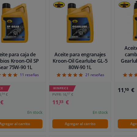
Aceit
eite para caja de
Aceite para engranajes
camb
bios Kroon-Oil SP
Kroon-Oil Gearlube GL-5
Gearlu
ear 75W-90 1L
80W-90 1L
5
5
11
reseñas
21
reseñas
CE
WINPRICE
11,
€
10
54
67
0,
€
PVPR: 16,
€
€
11,
€
33
En stock
En stock
Agregar al carrito
Agregar al carrito
Agr