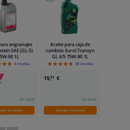
para engranajes
Aceite para caja de
stein SAE (GL-5)
cambios Eurol Transyn
5W-90 1L
GL 4/5 75W-90 1L
5
4.79
4
reseñas
38
reseñas
15,
€
31
€
En stock
En stock
egar al carrito
Agregar al carrito