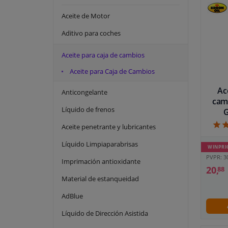
20 litros
Aceite de Motor
Aditivo para coches
Aceite para caja de cambios
Aceite para Caja de Cambios
Ac
Anticongelante
cam
Líquido de frenos
G
Aceite penetrante y lubricantes
Líquido Limpiaparabrisas
WINPRI
PVPR: 3
Imprimación antioxidante
20,
88
Material de estanqueidad
AdBlue
Líquido de Dirección Asistida