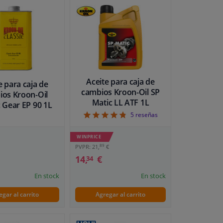
Aceite para caja de
e para caja de
cambios Kroon-Oil SP
ios Kroon-Oil
Matic LL ATF 1L
c Gear EP 90 1L
4.8
5
reseñas
WINPRICE
89
PVPR: 21,
€
14,
€
34
En stock
En stock
egar al carrito
Agregar al carrito