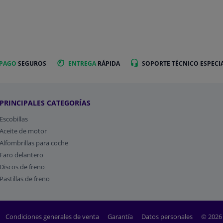
 PAGO
SEGUROS
ENTREGA
RÁPIDA
SOPORTE TÉCNICO ESPECI
PRINCIPALES CATEGORÍAS
Escobillas
Aceite de motor
Alfombrillas para coche
Faro delantero
Discos de freno
Pastillas de freno
Condiciones generales de venta
Garantía
Datos personales
© 2026