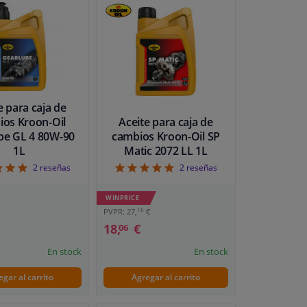
e para caja de
ios Kroon-Oil
Aceite para caja de
be GL 4 80W-90
cambios Kroon-Oil SP
1L
Matic 2072 LL 1L
5
5
2
reseñas
2
reseñas
WINPRICE
16
PVPR: 27,
€
18,
€
06
En stock
En stock
egar al carrito
Agregar al carrito