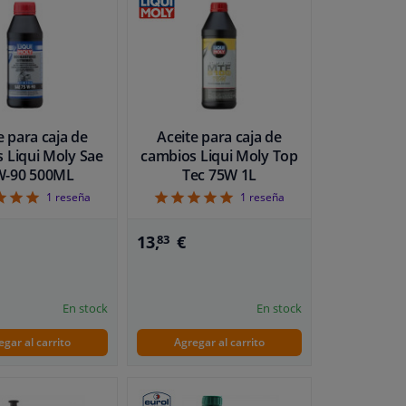
e para caja de
Aceite para caja de
 Liqui Moly Sae
cambios Liqui Moly Top
W-90 500ML
Tec 75W 1L
5
5
1
reseña
1
reseña
13,
€
83
En stock
En stock
egar al carrito
Agregar al carrito