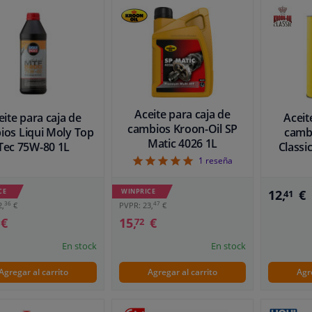
Aceite para caja de
eite para caja de
Aceit
cambios Kroon-Oil SP
ios Liqui Moly Top
camb
Matic 4026 1L
Tec 75W-80 1L
Classi
5
1
reseña
CE
12,
€
WINPRICE
41
36
47
2,
€
PVPR: 23,
€
€
15,
€
72
En stock
En stock
Agregar al carrito
Agregar al carrito
Agr