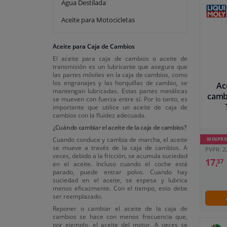
Agua Destilada
Aceite para Motocicletas
Aceite para Caja de Cambios
El aceite para caja de cambios o aceite de
transmisión es un lubricante que asegura que
las partes móviles en la caja de cambios, como
los engranajes y las horquillas de cambio, se
Ac
mantengan lubricadas. Estas partes metálicas
camb
se mueven con fuerza entre sí. Por lo tanto, es
importante que utilice un aceite de caja de
cambios con la fluidez adecuada.
¿Cuándo cambiar el aceite de la caja de cambios?
Cuando conduce y cambia de marcha, el aceite
WINPRI
se mueve a través de la caja de cambios. A
PVPR: 2
veces, debido a la fricción, se acumula suciedad
17,
37
en el aceite. Incluso cuando el coche está
parado, puede entrar polvo. Cuando hay
suciedad en el aceite, se espesa y lubrica
menos eficazmente. Con el tiempo, esto debe
ser reemplazado.
Reponer o cambiar el aceite de la caja de
cambios se hace con menos frecuencia que,
por ejemplo, el aceite del motor. A veces se