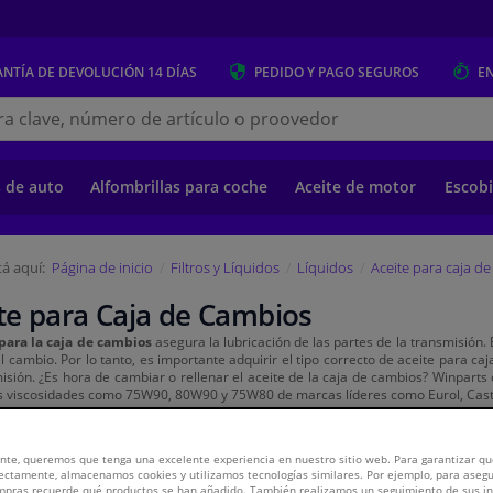
NTÍA DE DEVOLUCIÓN
14 DÍAS
PEDIDO Y PAGO
SEGUROS
E
s.es
s de auto
Alfombrillas para coche
Aceite de motor
Escobi
á aquí:
Página de inicio
Filtros y Líquidos
Líquidos
Aceite para caja d
te para Caja de Cambios
 para la caja de cambios
asegura la lubricación de las partes de la transmisión.
el cambio. Por lo tanto, es importante adquirir el tipo correcto de aceite para c
isión. ¿Es hora de cambiar o rellenar el aceite de la caja de cambios? Winpart
s viscosidades como 75W90, 80W90 y 75W80 de marcas líderes como Eurol, Castr
256
productos
nte, queremos que tenga una excelente experiencia en nuestro sitio web. Para garantizar que
ectamente, almacenamos cookies y utilizamos tecnologías similares. Por ejemplo, para aseg
ompras recuerde qué productos se han añadido. También realizamos un seguimiento de sus i