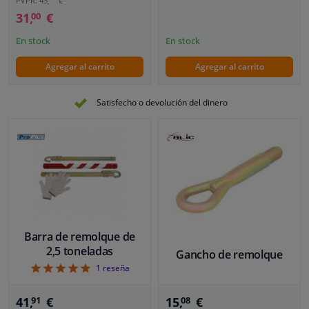
PVPR: 43,
€
31,
€
00
En stock
En stock
Agregar al carrito
Agregar al carrito
Satisfecho o devolución del dinero
Barra de remolque de
2,5 toneladas
Gancho de remolque
5
1
reseña
15,
€
41,
€
08
91