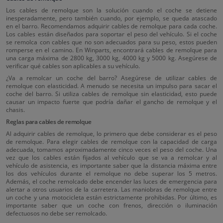
Los cables de remolque son la solución cuando el coche se detiene
inesperadamente, pero también cuando, por ejemplo, se queda atascado
en el barro. Recomendamos adquirir cables de remolque para cada coche.
Los cables están diseñados para soportar el peso del vehículo. Si el coche
se remolca con cables que no son adecuados para su peso, estos pueden
romperse en el camino. En Winparts, encontrará cables de remolque para
una carga máxima de 2800 kg, 3000 kg, 4000 kg y 5000 kg. Asegúrese de
verificar qué cables son aplicables a su vehículo.
¿Va a remolcar un coche del barro? Asegúrese de utilizar cables de
remolque con elasticidad. A menudo se necesita un impulso para sacar el
coche del barro. Si utiliza cables de remolque sin elasticidad, esto puede
causar un impacto fuerte que podría dañar el gancho de remolque y el
chasis.
Reglas para cables de remolque
Al adquirir cables de remolque, lo primero que debe considerar es el peso
de remolque. Para elegir cables de remolque con la capacidad de carga
adecuada, tomamos aproximadamente cinco veces el peso del coche. Una
vez que los cables están fijados al vehículo que se va a remolcar y al
vehículo de asistencia, es importante saber que la distancia máxima entre
los dos vehículos durante el remolque no debe superar los 5 metros.
Además, el coche remolcado debe encender las luces de emergencia para
alertar a otros usuarios de la carretera. Las maniobras de remolque entre
un coche y una motocicleta están estrictamente prohibidas. Por último, es
importante saber que un coche con frenos, dirección o iluminación
defectuosos no debe ser remolcado.