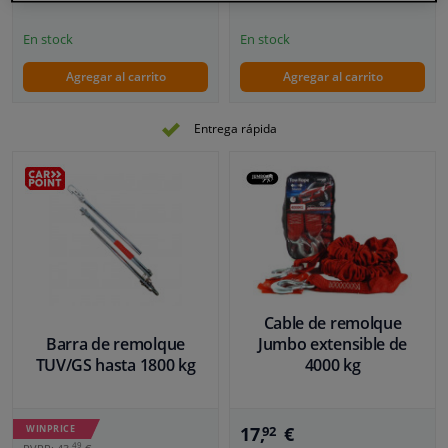
En stock
En stock
Agregar al carrito
Agregar al carrito
Entrega rápida
Cable de remolque
Barra de remolque
Jumbo extensible de
TUV/GS hasta 1800 kg
4000 kg
WINPRICE
17,
€
92
49