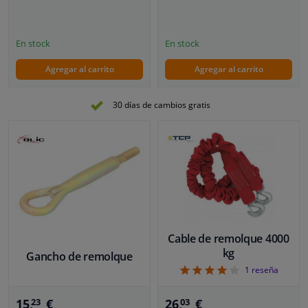
En stock
En stock
Agregar al carrito
Agregar al carrito
30 días de cambios gratis
Cable de remolque 4000
kg
Gancho de remolque
4
1
reseña
15,
€
26,
€
23
03