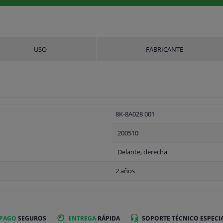
USO
FABRICANTE
8K-8A028 001
200510
Delante, derecha
2 años
 PAGO
SEGUROS
ENTREGA
RÁPIDA
SOPORTE TÉCNICO ESPECI