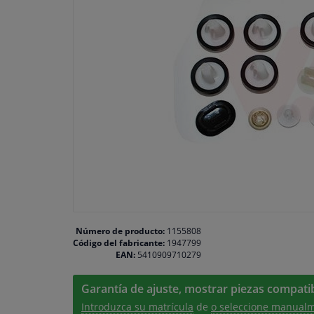
Número de producto:
1155808
Código del fabricante:
1947799
EAN:
5410909710279
Garantía de ajuste, mostrar piezas compatib
Introduzca su matrícula
de
o seleccione manualm