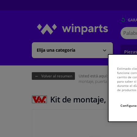
GARA
Buscar
en
Winpart
Elija una categoría
Pieza
Estimado clie
funcione corr
Usted está aquí:
Página de inici
Volver al resumen
carrito de c
montaje, puerta
para saber si
durante el dí
de productos 
Kit de montaje, puerta
Configura