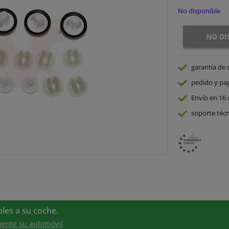
No disponible
NO DI
garantía de 
pedido y pa
Envío en 16 
soporte técn
les a su coche.
ente su automóvil
.