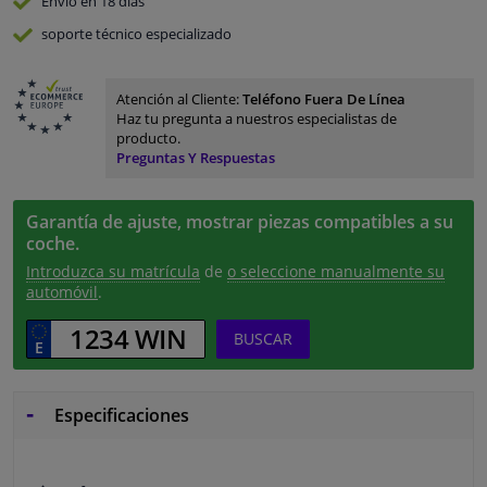
Envío en 18 días
soporte técnico especializado
Atención al Cliente:
Teléfono Fuera De Línea
Haz tu pregunta a nuestros especialistas de
producto.
Preguntas Y Respuestas
Garantía de ajuste, mostrar piezas compatibles a su
coche.
Introduzca su matrícula
de
o seleccione manualmente su
automóvil
.
BUSCAR
Especificaciones