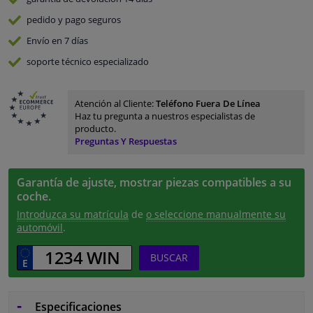
pedido y pago
seguros
Envío en 7 días
soporte técnico especializado
Atención al Cliente:
Teléfono Fuera De Línea
Haz tu pregunta a nuestros especialistas de
producto.
Preguntas Y Respuestas
Garantía de ajuste, mostrar piezas compatibles a su
coche.
Introduzca su matrícula
de
o seleccione manualmente su
automóvil
.
BUSCAR
Especificaciones