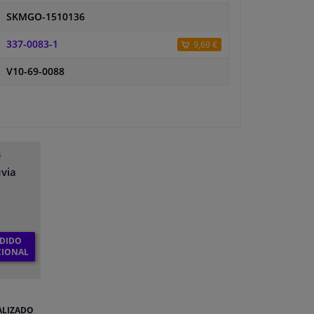
SKMGO-1510136
337-0083-1
9,69 €
V10-69-0088
s
uvia
DIDO
CIONAL
ALIZADO