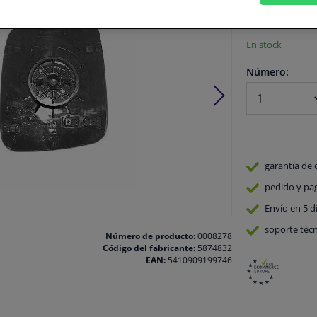
Ver especificaci
En stock
Número:
garantía de 
pedido y pa
Envío en 5 d
soporte técn
Número de producto:
0008278
Código del fabricante:
5874832
EAN:
5410909199746