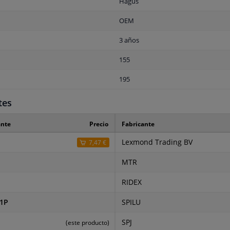
Hagus
OEM
3 años
155
195
tes
ante
Precio
Fabricante
Lexmond Trading BV
7,47 €
MTR
RIDEX
81P
SPILU
SPJ
(este producto)