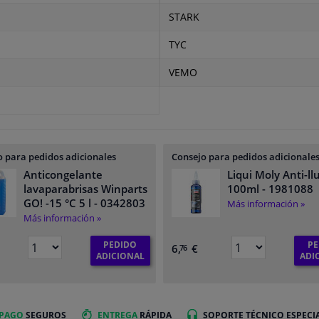
STARK
TYC
VEMO
 para pedidos adicionales
Consejo para pedidos adicionale
Anticongelante
Liqui Moly Anti-ll
lavaparabrisas Winparts
100ml
- 1981088
GO! -15 °C 5 l
- 0342803
Más información »
Más información »
PEDIDO
PE
6,
€
76
ADICIONAL
ADI
 PAGO
SEGUROS
ENTREGA
RÁPIDA
SOPORTE TÉCNICO ESPECI