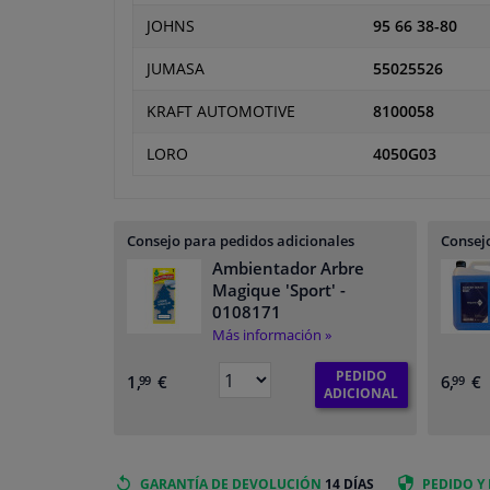
JOHNS
95 66 38-80
JUMASA
55025526
KRAFT AUTOMOTIVE
8100058
LORO
4050G03
Consejo para pedidos adicionales
Consejo
Ambientador Arbre
Magique 'Sport'
-
0108171
Más información »
PEDIDO
1,
€
6,
€
99
99
ADICIONAL
GARANTÍA DE DEVOLUCIÓN
14 DÍAS
PEDIDO Y