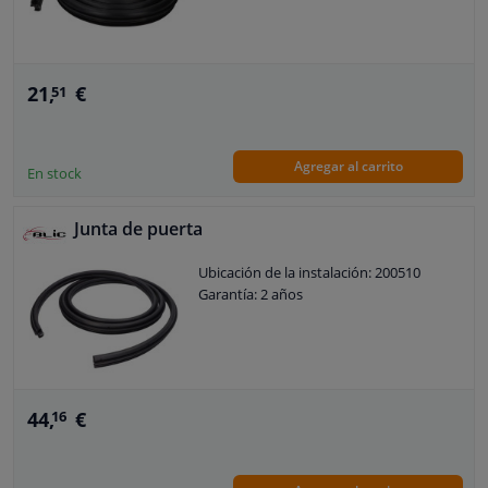
21,
€
51
Agregar al carrito
En stock
Junta de puerta
Ubicación de la instalación: 200510
Garantía: 2 años
44,
€
16