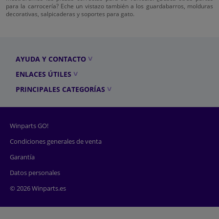
para la carrocería? Eche un vistazo también a los guardabarros, molduras
decorativas, salpicaderas y soportes para gato.
AYUDA Y CONTACTO
ENLACES ÚTILES
PRINCIPALES CATEGORÍAS
Winparts GO!
Condiciones generales de venta
Garantía
Datos personales
© 2026 Winparts.es