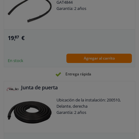
GAT4844
Garantía: 2 años
19,
€
87
Agregar al carrito
En stock
Entrega rápida
Junta de puerta
Ubicación de la instalación: 200510,
Delante, derecha
Garantía: 2 años