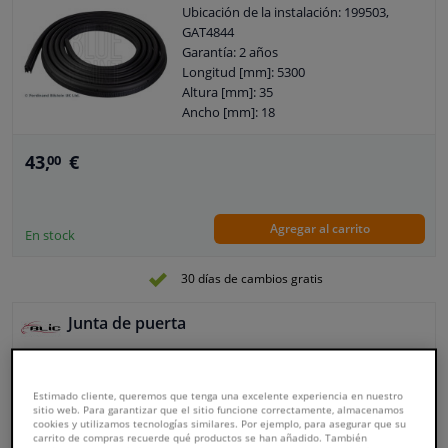
Ubicación de la instalación: 199503,
GAT4844
Garantía: 2 años
Longitud [mm]: 5300
Altura [mm]: 35
Ancho [mm]: 18
Observe la información del servicio
43,
€
00
Agregar al carrito
En stock
30 días de cambios gratis
Junta de puerta
Ubicación de la instalación: 199503,
GAT4844
Estimado cliente, queremos que tenga una excelente experiencia en nuestro
Garantía: 2 años
sitio web. Para garantizar que el sitio funcione correctamente, almacenamos
Modelo: Saloon
cookies y utilizamos tecnologías similares. Por ejemplo, para asegurar que su
carrito de compras recuerde qué productos se han añadido. También