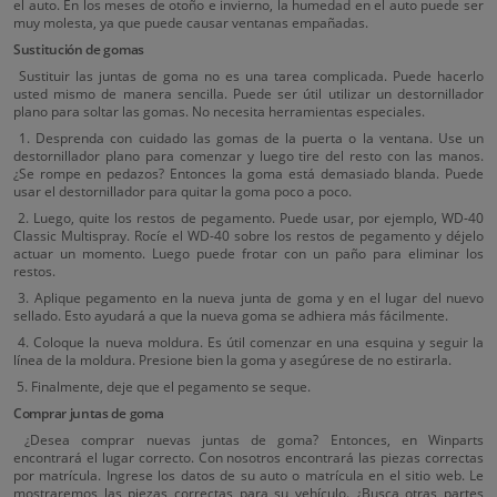
el auto. En los meses de otoño e invierno, la humedad en el auto puede ser
muy molesta, ya que puede causar ventanas empañadas.
Sustitución de gomas
Sustituir las juntas de goma no es una tarea complicada. Puede hacerlo
usted mismo de manera sencilla. Puede ser útil utilizar un destornillador
plano para soltar las gomas. No necesita herramientas especiales.
1. Desprenda con cuidado las gomas de la puerta o la ventana. Use un
destornillador plano para comenzar y luego tire del resto con las manos.
¿Se rompe en pedazos? Entonces la goma está demasiado blanda. Puede
usar el destornillador para quitar la goma poco a poco.
2. Luego, quite los restos de pegamento. Puede usar, por ejemplo, WD-40
Classic Multispray. Rocíe el WD-40 sobre los restos de pegamento y déjelo
actuar un momento. Luego puede frotar con un paño para eliminar los
restos.
3. Aplique pegamento en la nueva junta de goma y en el lugar del nuevo
sellado. Esto ayudará a que la nueva goma se adhiera más fácilmente.
4. Coloque la nueva moldura. Es útil comenzar en una esquina y seguir la
línea de la moldura. Presione bien la goma y asegúrese de no estirarla.
5. Finalmente, deje que el pegamento se seque.
Comprar juntas de goma
¿Desea comprar nuevas juntas de goma? Entonces, en Winparts
encontrará el lugar correcto. Con nosotros encontrará las piezas correctas
por matrícula. Ingrese los datos de su auto o matrícula en el sitio web. Le
mostraremos las piezas correctas para su vehículo. ¿Busca otras partes