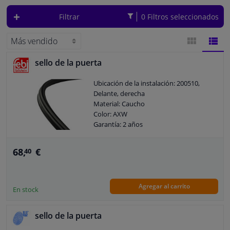
secarse y agrietarse, dejando de ofrecer sellado o protección. En ese caso,
deberá reemplazar las juntas de goma. En Winparts encontrará fácilmente
Filtrar
0 Filtros seleccionados
las piezas adecuadas con su matrícula. Introduzca la comprobación de
Ventanas y accesorios
matrícula en el sitio web. A continuación, le mostraremos las piezas
adecuadas para su vehículo.
Interiores y tapicería
sello de la puerta
VISTA
VIST
Limpieza y proteccón
Ubicación de la instalación: 200510,
DE
DE
Delante, derecha
Taller y herramientas
Material: Caucho
BLOQUES
LISTA
Color: AXW
Garantía: 2 años
Accesorios para autocaravana, motor, bicicleta y barco
68,
€
40
Sensores y Aparatos Electrónicos
Agregar al carrito
En stock
sello de la puerta