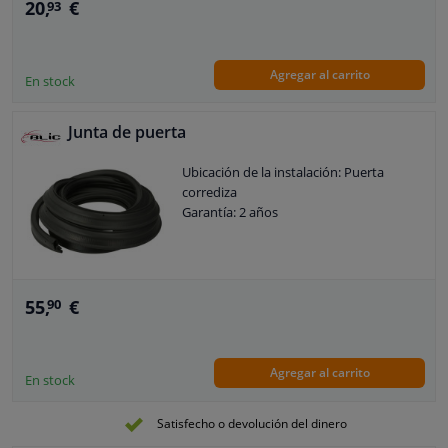
20,
€
93
Agregar al carrito
En stock
Junta de puerta
Ubicación de la instalación: Puerta
corrediza
Garantía: 2 años
55,
€
90
Agregar al carrito
En stock
Satisfecho o devolución del dinero