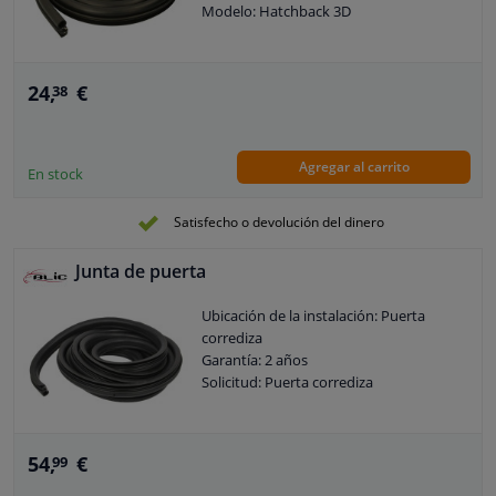
Modelo: Hatchback 3D
24,
€
38
Agregar al carrito
En stock
Satisfecho o devolución del dinero
Junta de puerta
Ubicación de la instalación: Puerta
corrediza
Garantía: 2 años
Solicitud: Puerta corrediza
54,
€
99