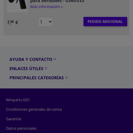
para aerosoles
- 0360533
Más información »
PEDIDO ADICIONAL
7,
€
99
AYUDA Y CONTACTO
ENLACES ÚTILES
PRINCIPALES CATEGORÍAS
Winparts GO!
Condiciones generales de venta
Garantía
Datos personales