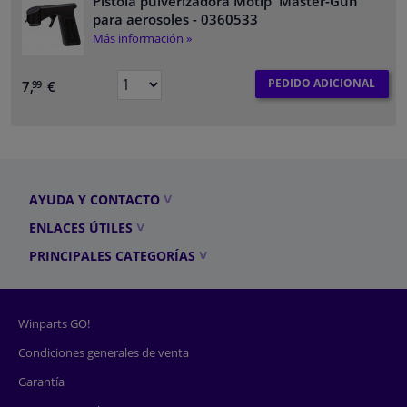
Pistola pulverizadora Motip 'Master-Gun'
para aerosoles
- 0360533
Más información »
PEDIDO ADICIONAL
7,
€
99
AYUDA Y CONTACTO
ENLACES ÚTILES
PRINCIPALES CATEGORÍAS
Winparts GO!
Condiciones generales de venta
Garantía